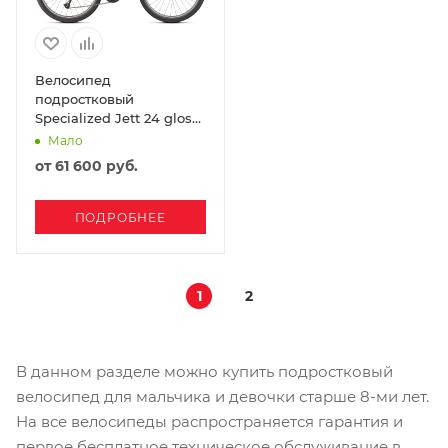
Велосипед
подростковый
Specialized Jett 24 gloss
flo red / black 2022
Мало
от
61 600 руб.
ПОДРОБНЕЕ
1
2
В данном разделе можно купить подростковый
велосипед для мальчика и девочки старше 8-ми лет.
На все велосипеды распространяется гарантия и
первое бесплатное техническое обслуживание в