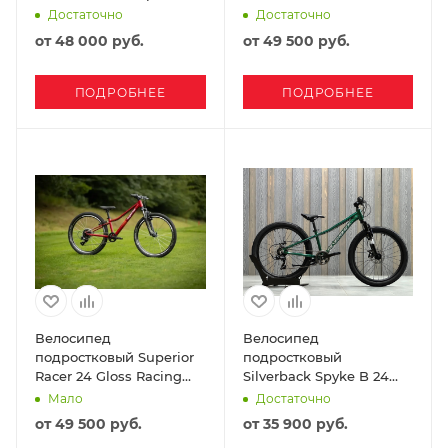
Nautical Navy
Radioactive Yellow
Достаточно
Достаточно
от
48 000 руб.
от
49 500 руб.
ПОДРОБНЕЕ
ПОДРОБНЕЕ
Велосипед
Велосипед
подростковый Superior
подростковый
Racer 24 Gloss Racing
Silverback Spyke B 24
Red
2026 Emerald Green
Мало
Достаточно
от
49 500 руб.
от
35 900 руб.