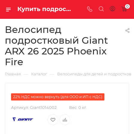
0
Купить подростковый велосипед Giant ARX 26 2025 Phoenix Fire для мальчика или девочки, вес всего грамм с рамой и тормозами за 61500.00000000 руб. в Саратове и Энгельсе
Велосипед
подростковый Giant
ARX 26 2025 Phoenix
Fire
—
—
Главная
Каталог
Велосипеды для детей и подростков
22% НДС можно вернуть (для ООО и ИП с НДС)
Артикул:
Giant1014002
Вес:
0 кг.