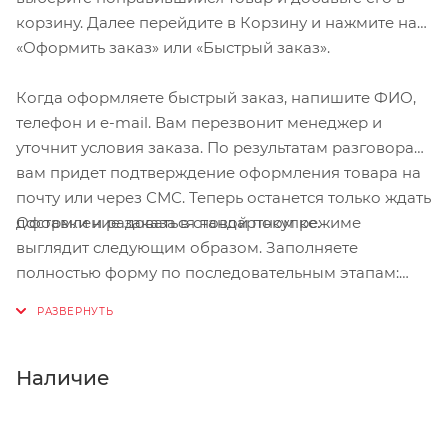
корзину. Далее перейдите в Корзину и нажмите на
«Оформить заказ» или «Быстрый заказ».
Когда оформляете быстрый заказ, напишите ФИО,
телефон и e-mail. Вам перезвонит менеджер и
уточнит условия заказа. По результатам разговора
вам придет подтверждение оформления товара на
почту или через СМС. Теперь останется только ждать
Оформление заказа в стандартном режиме
доставки и радоваться новой покупке.
выглядит следующим образом. Заполняете
полностью форму по последовательным этапам:
адрес, способ доставки, оплаты, данные о себе.
Советуем в комментарии к заказу написать
информацию, которая поможет курьеру вас найти.
Нажмите кнопку «Оформить заказ».
Наличие