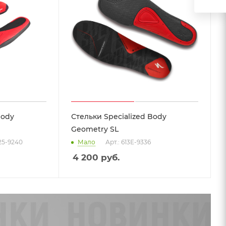
Body
Стельки Specialized Body
Geometry SL
325-9240
Мало
Арт.: 613E-9336
4 200
руб.