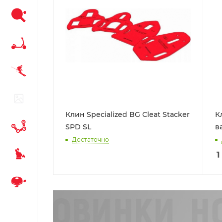
Клин Specialized BG Cleat Stacker
К
SPD SL
в
Достаточно
1