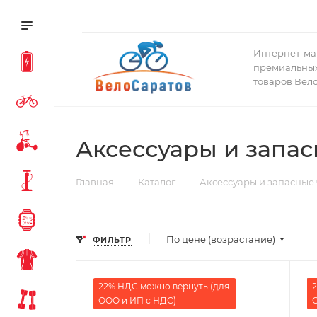
Интернет-ма
премиальных
товаров Вел
Аксессуары и запас
—
—
Главная
Каталог
Аксессуары и запасные 
По цене (возрастание)
ФИЛЬТР
22% НДС можно вернуть (для
2
ООО и ИП с НДС)
О