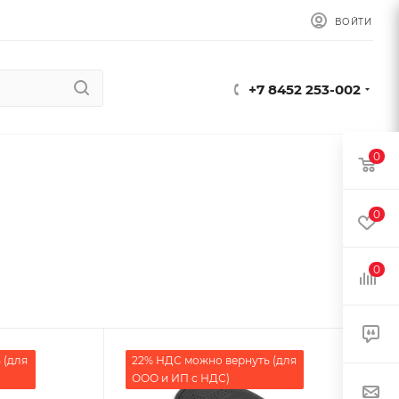
ВОЙТИ
+7 8452 253-002
0
0
0
 (для
22% НДС можно вернуть (для
ООО и ИП с НДС)