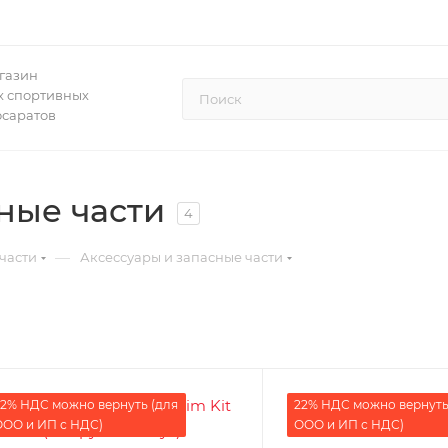
газин
 спортивных
осаратов
ные части
4
—
части
Аксессуары и запасные части
2% НДС можно вернуть (для
22% НДС можно вернуть
ОО и ИП с НДС)
ООО и ИП с НДС)