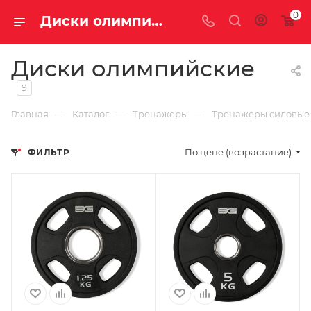
0
Диски олимпийские купить недорого с доставкой
Диски олимпийские
9
—
—
—
Главная
Каталог
Тренажеры
Тренажеры силовые
По цене (возрастание)
ФИЛЬТР