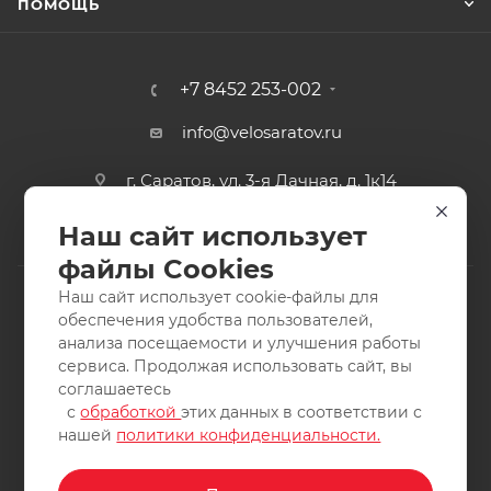
ПОМОЩЬ
+7 8452 253-002
info@velosaratov.ru
г. Саратов, ул. 3-я Дачная, д. 1к14
Наш сайт использует
файлы Cookies
Наш сайт использует cookie-файлы для
обеспечения удобства пользователей,
анализа посещаемости и улучшения работы
2011-2026 © интернет-магазин спортивных товаров
сервиса. Продолжая использовать сайт, вы
ВелоСаратов. Не является публичной офертой. Все права
соглашаетесь
защищены. Заимствование материалов и фотографий
с
обработкой
этих данных в соответствии с
запрещено.
нашей
политики конфиденциальности.