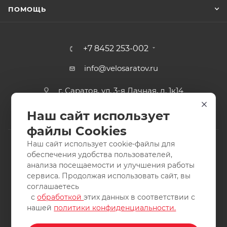
ПОМОЩЬ
+7 8452 253-002
info@velosaratov.ru
г. Саратов, ул. 3-я Дачная, д. 1к14
Наш сайт использует
файлы Cookies
Наш сайт использует cookie-файлы для
обеспечения удобства пользователей,
анализа посещаемости и улучшения работы
2011-2026 © интернет-магазин спортивных товаров
сервиса. Продолжая использовать сайт, вы
ВелоСаратов. Не является публичной офертой. Все права
соглашаетесь
защищены. Заимствование материалов и фотографий
с
обработкой
этих данных в соответствии с
запрещено.
нашей
политики конфиденциальности.