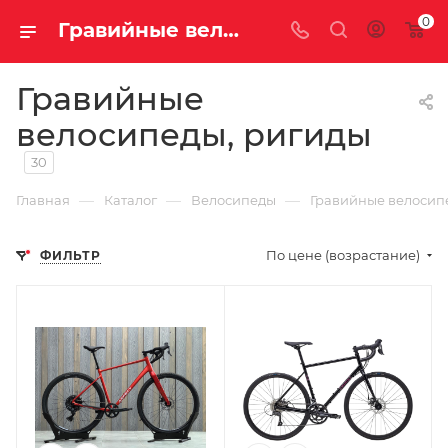
0
Гравийные велосипеды, ригиды купить недорого с доставкой
Гравийные
велосипеды, ригиды
30
—
—
—
Главная
Каталог
Велосипеды
Гравийные велосип
По цене (возрастание)
ФИЛЬТР