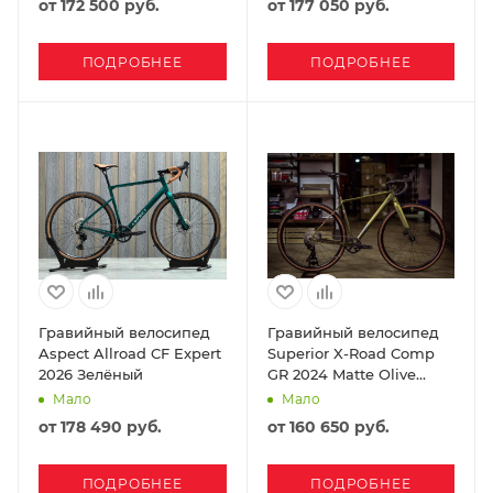
от
172 500 руб.
от
177 050 руб.
ПОДРОБНЕЕ
ПОДРОБНЕЕ
Гравийный велосипед
Гравийный велосипед
Aspect Allroad CF Expert
Superior X-Road Comp
2026 Зелёный
GR 2024 Matte Olive
Metallic
Мало
Мало
от
178 490 руб.
от
160 650 руб.
ПОДРОБНЕЕ
ПОДРОБНЕЕ