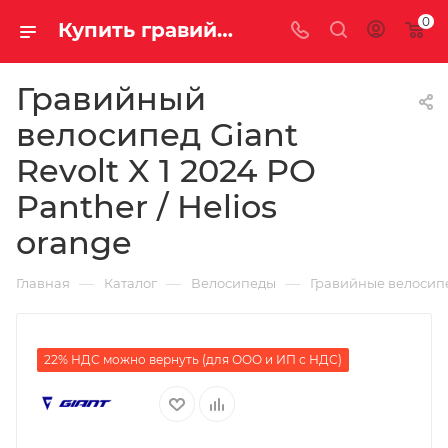
0
Купить гравийный велосипед Giant Revolt X 1 2024 PO Panther / Helios orange на за 253500.00000000 руб. в Саратове и Энгельсе в рассрочку или кредит выгодно
Гравийный
велосипед Giant
Revolt X 1 2024 PO
Panther / Helios
orange
—
—
—
Главная
Каталог
Велосипеды
Гравийные велосип
22% НДС можно вернуть (для ООО и ИП с НДС)