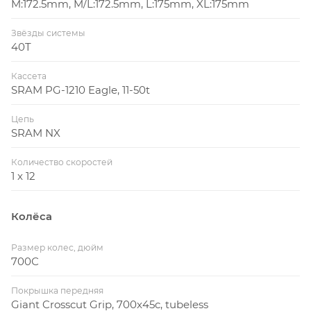
M:172.5mm, M/L:172.5mm, L:175mm, XL:175mm
Звёзды системы
40T
Кассета
SRAM PG-1210 Eagle, 11-50t
Цепь
SRAM NX
Количество скоростей
1 x 12
Колёса
Размер колес, дюйм
700С
Покрышка передняя
Giant Crosscut Grip, 700x45c, tubeless