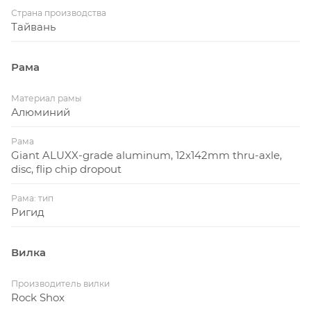
устанавливать покрышки большего диаметра до
Страна производства
53 мм. Вы можете использовать входящий в
Тайвань
комплект амортизационный/дропперный
подседельный штырь для дополнительных
Рама
возможностей, или перейти на фирменный
подседельный штырь D-Fuse или традиционный
Материал рамы
круглый подседельный штырь 30,9 мм.
Алюминий
Рама
Giant ALUXX-grade aluminum, 12x142mm thru-axle,
disc, flip chip dropout
Рама: тип
Ригид
Вилка
Производитель вилки
Rock Shox