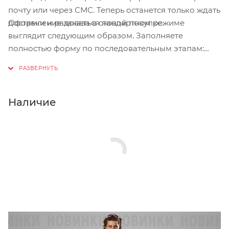
почту или через СМС. Теперь останется только ждать
Оформление заказа в стандартном режиме
доставки и радоваться новой покупке.
выглядит следующим образом. Заполняете
полностью форму по последовательным этапам:
адрес, способ доставки, оплаты, данные о себе.
Советуем в комментарии к заказу написать
информацию, которая поможет курьеру вас найти.
Нажмите кнопку «Оформить заказ».
Наличие