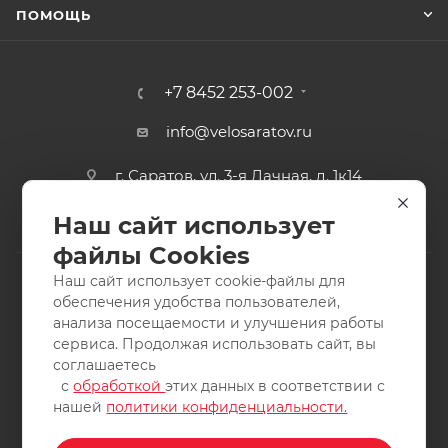
ПОМОЩЬ
+7 8452 253-002
info@velosaratov.ru
г. Саратов, ул. 3-я Дачная, д. 1к14
Наш сайт использует
файлы Cookies
Наш сайт использует cookie-файлы для
обеспечения удобства пользователей,
анализа посещаемости и улучшения работы
2011-2026 © интернет-магазин спортивных товаров
сервиса. Продолжая использовать сайт, вы
ВелоСаратов. Не является публичной офертой. Все права
соглашаетесь
защищены. Заимствование материалов и фотографий
с
обработкой
этих данных в соответствии с
запрещено.
нашей
политики конфиденциальности.