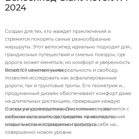
2024
Создан для тех, кто жаждет приключений и
стремится покорять самые разнообразные
маршруты. Этот велосипед идеально подходит для
грандиозных путешествий и смелых поездок, где
дорога может меняться, но комфорт и уверенность
Revolt X 1 сочетает универсальность и свободу,
остаются неизменными.
позволяя исследовать как асфальтированные
дороги, так и грунтовые тропы. Его геометрия и
продуманный дизайн обеспечивают комфорт даже
на длительных дистанциях, превращая каждую
С этим велосипедом каждое катание — это
поездку в удовольствие. Он отлично справляется с
возможность выйти за пределы привычного,
любыми вызовами, вдохновляя на исследования
открыть новые горизонты и испытать себя на
новых мест и наслаждение природой.
совершенно новом уровне.