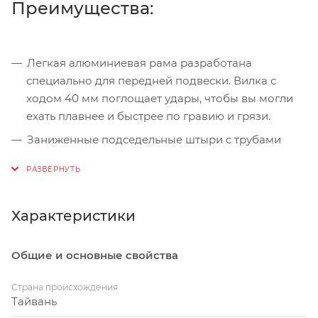
Преимущества:
Легкая алюминиевая рама разработана
специально для передней подвески. Вилка с
ходом 40 мм поглощает удары, чтобы вы могли
ехать плавнее и быстрее по гравию и грязи.
Заниженные подседельные штыри с трубами
меньшего диаметра поглощают удары и
вибрации от дороги. Руль Contact SL XR D-Fuse
обеспечивает большую податливость, не жертвуя
жесткостью, необходимой для прохождения
Характеристики
поворотов, спринта или подъема.
Фишка на заднем дропауте регулирует колесную
Общие и основные свойства
базу: короткая для более быстрой управляемости
или длинная для улучшения устойчивости на
Страна происхождения
Тайвань
скорости. Длинная настройка также позволяет