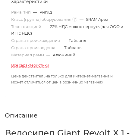
Характеристики
Рама: тип
—
Ригид
Класс (группа) оборудования
—
SRAM Apex
?
Текст с акцией
—
22% НДС можно вернуть (для ООО и
ИП с НДС)
Страна происхождения
—
Тайвань
Страна производства
—
Тайвань
Материал рамы
—
Алюминий
Все характеристики
Цена действительна только для интернет-магазина и
может отличаться от цен в розничных магазинах
Описание
Велосипед Giant Revolt X 1 -