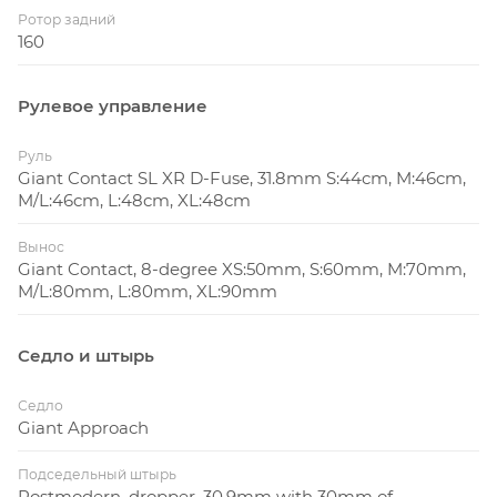
Ротор задний
160
Рулевое управление
Руль
Giant Contact SL XR D-Fuse, 31.8mm S:44cm, M:46cm,
M/L:46cm, L:48cm, XL:48cm
Вынос
Giant Contact, 8-degree XS:50mm, S:60mm, M:70mm,
M/L:80mm, L:80mm, XL:90mm
Седло и штырь
Седло
Giant Approach
Подседельный штырь
Postmodern, dropper, 30.9mm with 30mm of