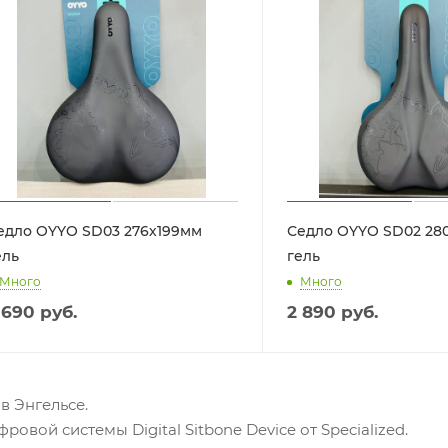
едло OYYO SD03 276х199мм
Седло OYYO SD02 28
ель
гель
Много
Много
 690
руб.
2 890
руб.
в Энгельсе.
ой системы Digital Sitbone Device от Specialized.