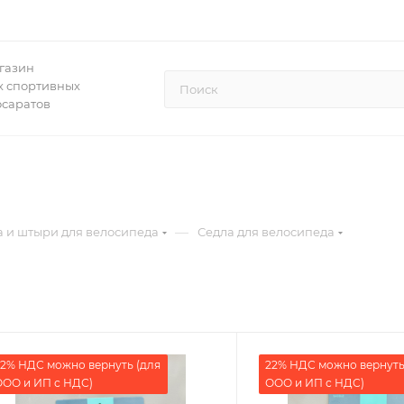
газин
 спортивных
осаратов
—
а и штыри для велосипеда
Седла для велосипеда
2% НДС можно вернуть (для
22% НДС можно вернуть
ОО и ИП с НДС)
ООО и ИП с НДС)