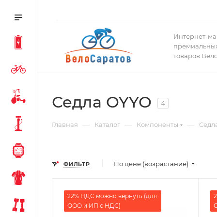
Интернет-ма
премиальных
товаров Вел
Седла OYYO
4
—
—
—
Главная
Каталог
Компоненты
Седл
По цене (возрастание)
ФИЛЬТР
22% НДС можно вернуть (для
2
ООО и ИП с НДС)
О