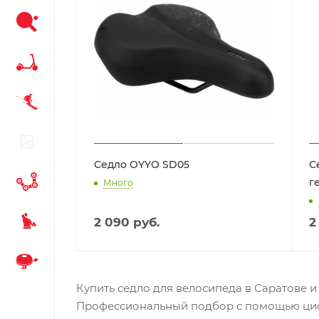
Седло OYYO SD05
С
г
Много
2 090
руб.
2
Купить седло для велосипеда в Саратове и 
Профессиональный подбор с помощью цифров