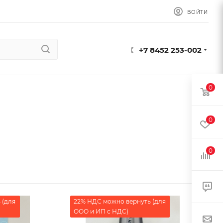
ВОЙТИ
+7 8452 253-002
0
0
0
 (для
22% НДС можно вернуть (для
ООО и ИП с НДС)