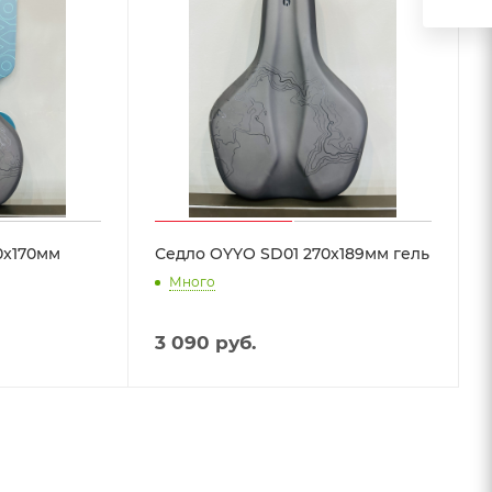
0x170мм
Седло OYYO SD01 270x189мм гель
Много
3 090
руб.