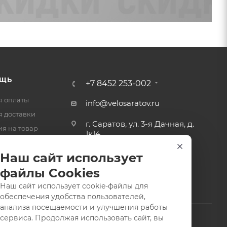
ЩЬ
+7 8452 253-002
я оплаты
info@velosaratov.ru
я доставки
г. Саратов, ул. 3-я Дачная, д.
ия на товар
1к14
-ответ
Наш сайт использует
файлы Cookies
Наш сайт использует cookie-файлы для
обеспечения удобства пользователей,
анализа посещаемости и улучшения работы
сервиса. Продолжая использовать сайт, вы