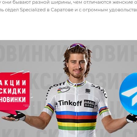
у они бывают разной ширины, чем отличаются женские 
 сёдел Specialized в Саратове и с огромным удовольст