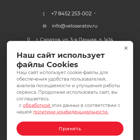
+7 8452 253-002
info@velosaratov.ru
г. Саратов, ул. 3-я Дачная, д. 1к14
Наш сайт использует
файлы Cookies
Наш сайт использует cookie-файлы для
обеспечения удобства пользователей,
анализа посещаемости и улучшения работы
2011-2026 © интернет-магазин спортивных товаров
сервиса. Продолжая использовать сайт, вы
ВелоСаратов. Не является публичной офертой. Все права
соглашаетесь
защищены. Заимствование материалов и фотографий
с
обработкой
этих данных в соответствии с
запрещено.
нашей
политики конфиденциальности.
Принять