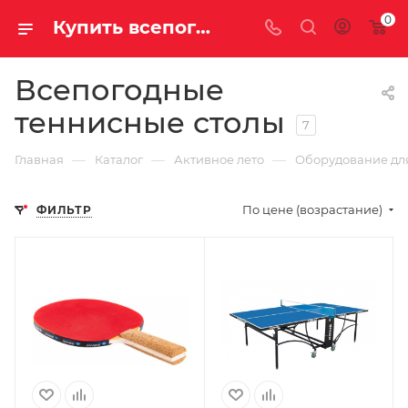
0
Купить всепогодный теннисный стол в Саратове и Энгельсе
Всепогодные
теннисные столы
7
—
—
—
Главная
Каталог
Активное лето
Оборудование для
По цене (возрастание)
ФИЛЬТР