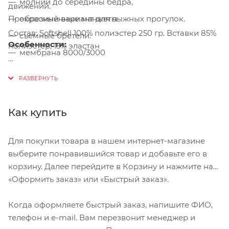
молнии до середины бедра,
движений.
Прекрасный вариант для лыжных прогулок.
обрезиненные манжеты
Состав: Softshell 100% полиэстер 250 гр. Вставки 85%
съемные бретели.
Особенности:
полиэстер, 15% эластан
мембрана 8000/3000
При выборе размера ориентируйтесь на фото с
параметрами подбора
Как купить
Для покупки товара в нашем интернет-магазине
выберите понравившийся товар и добавьте его в
корзину. Далее перейдите в Корзину и нажмите на
«Оформить заказ» или «Быстрый заказ».
Когда оформляете быстрый заказ, напишите ФИО,
телефон и e-mail. Вам перезвонит менеджер и