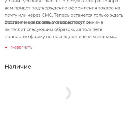
уточнит условия заказа. По результатам разговора
вам придет подтверждение оформления товара на
почту или через СМС. Теперь останется только ждать
Оформление заказа в стандартном режиме
доставки и радоваться новой покупке.
выглядит следующим образом. Заполняете
полностью форму по последовательным этапам:
адрес, способ доставки, оплаты, данные о себе.
Советуем в комментарии к заказу написать
информацию, которая поможет курьеру вас найти.
Нажмите кнопку «Оформить заказ».
Наличие