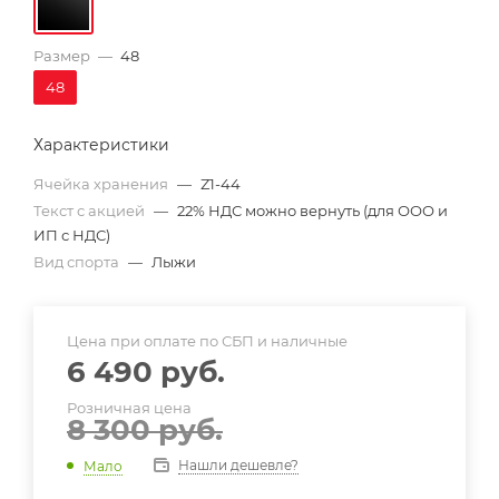
Размер
—
48
48
Характеристики
Ячейка хранения
—
Z1-44
Текст с акцией
—
22% НДС можно вернуть (для ООО и
ИП с НДС)
Вид спорта
—
Лыжи
Цена при оплате по СБП и наличные
6 490
руб.
Розничная цена
8 300
руб.
Нашли дешевле?
Мало