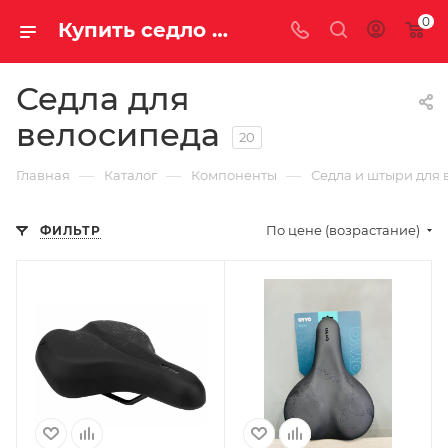
0
Купить седло для велосипеда в Саратове и Энгельсе, комфорт, удобство, первоклассные материалы.
Седла для
велосипеда
20
—
—
—
Главная
Каталог
Компоненты
Седла и штыри для 
По цене (возрастание)
ФИЛЬТР