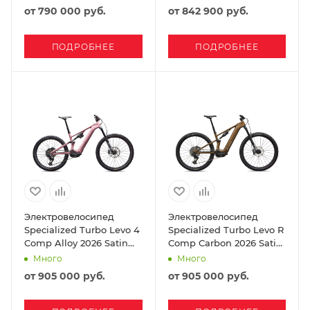
Dust / Black
от
790 000 руб.
от
842 900 руб.
ПОДРОБНЕЕ
ПОДРОБНЕЕ
Электровелосипед
Электровелосипед
Specialized Turbo Levo 4
Specialized Turbo Levo R
Comp Alloy 2026 Satin
Comp Carbon 2026 Satin
Dusky Pink / Cypress
Burnt Gold Metallic
Много
Много
Metallic
от
905 000 руб.
от
905 000 руб.