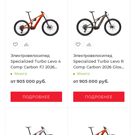
Электровелосипед
Электровелосипед
Specialized Turbo Levo 4
Specialized Turbo Levo R
Comp Carbon FJ 2026
Comp Carbon 2026 Gloss
Gloss Orange Tint Over
Gunmetal
Много
Много
Silver Dust Dark Navy
от
905 000 руб.
от
905 000 руб.
ПОДРОБНЕЕ
ПОДРОБНЕЕ