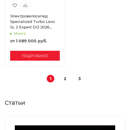
Электровелосипед
Specialized Turbo Levo
SL 2 Expert Di2 2026
Carbon / Burnt Gold
Много
от
1 089 000 руб.
ПОДРОБНЕЕ
1
2
3
Статьи