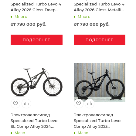
Specialized Turbo Levo 4
Specialized Turbo Levo 4
Alloy 2026 Gloss Deep
Alloy 2026 Gloss Metallic
Orange / Deep Lake
Obsidian / Silver Dust
Много
Много
от
790 000 руб.
от
790 000 руб.
ПОДРОБНЕЕ
ПОДРОБНЕЕ
Электровелосипед
Электровелосипед
Specialized Turbo Levo
Specialized Turbo Levo
SL Comp Alloy 2024
Comp Alloy 2023
Gloss Charcoal / Silver
Black/Dove Grey/Black
Мало
Мало