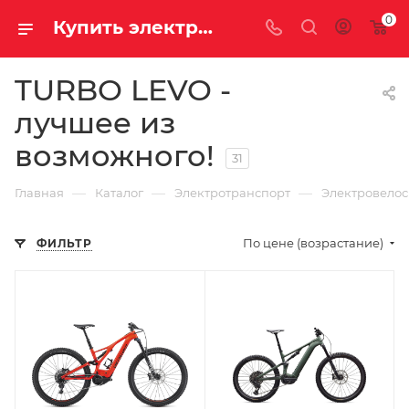
0
Купить электровелосипеды Specialized Turbo Levo в интернет-магазине Велосаратов, низкие цены, отзывы владельцев, бесплатная пробная поездка с гидом. Большой каталог, обзоры, описание, характеристики.
TURBO LEVO -
лучшее из
возможного!
31
—
—
—
Главная
Каталог
Электротранспорт
Электровело
По цене (возрастание)
ФИЛЬТР