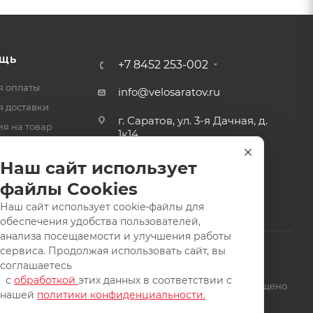
ЩЬ
+7 8452 253-002
я оплаты
info@velosaratov.ru
я доставки
г. Саратов, ул. 3-я Дачная, д.
ия на товар
1к14
-ответ
Наш сайт использует
файлы Cookies
Наш сайт использует cookie-файлы для
обеспечения удобства пользователей,
анализа посещаемости и улучшения работы
сервиса. Продолжая использовать сайт, вы
соглашаетесь
с
обработкой
этих данных в соответствии с
щищены. Заимствование материалов и фотографий запрещено.
нашей
политики конфиденциальности.