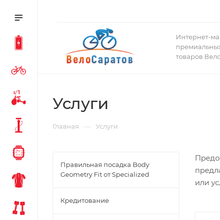
Интернет-ма
премиальных
товаров Вел
Услуги
—
Главная
Услуги
Предо
Правильная посадка Body
предл
Geometry Fit от Specialized
или ус
Кредитование