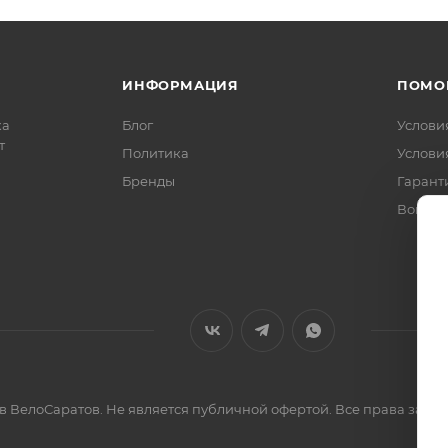
ИНФОРМАЦИЯ
ПОМО
ка
Блог
Услови
т
Политика
Услови
Бренды
Гарант
Вопрос
ов ВелоСаратов. Не является публичной офертой. Все права за