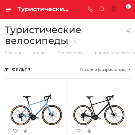
0
Туристические велосипеды купить недорого с доставкой
Туристические
велосипеды
5
—
—
—
Главная
Каталог
Велосипеды
Гравийные велосип
По цене (возрастание)
ФИЛЬТР