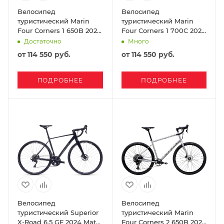
Велосипед
Велосипед
туристический Marin
туристический Marin
Four Corners 1 650B 2024
Four Corners 1 700C 2024
Tan Maroon
Black/Silver
Достаточно
Много
от
114 550 руб.
от
114 550 руб.
ПОДРОБНЕЕ
ПОДРОБНЕЕ
Велосипед
Велосипед
туристический Superior
туристический Marin
X-Road 6.5 GF 2024 Matte
Four Corners 2 650B 2024