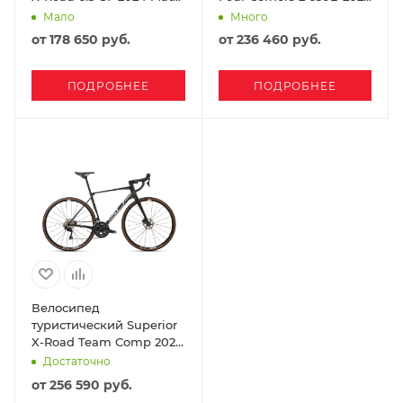
Black Stealth
Grey
Мало
Много
от
178 650 руб.
от
236 460 руб.
ПОДРОБНЕЕ
ПОДРОБНЕЕ
Велосипед
туристический Superior
X-Road Team Comp 2024
Gloss Petrol
Достаточно
Black/Chrome
от
256 590 руб.