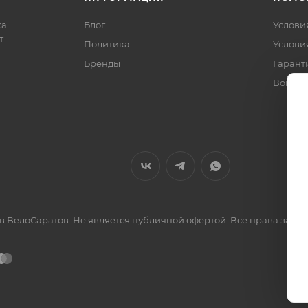
ка
Блог
Услови
т
Политика
Услови
Бренды
Гарант
Вопрос
ов ВелоСаратов. Не является публичной офертой. Все права за