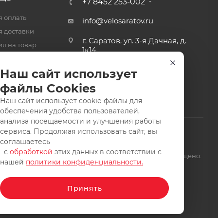
+7 8452 253-002
я оплаты
info@velosaratov.ru
я доставки
г. Саратов, ул. 3-я Дачная, д.
ия на товар
1к14
-ответ
Наш сайт использует
файлы Cookies
Наш сайт использует cookie-файлы для
обеспечения удобства пользователей,
анализа посещаемости и улучшения работы
сервиса. Продолжая использовать сайт, вы
соглашаетесь
с
обработкой
этих данных в соответствии с
щищены. Заимствование материалов и фотографий запрещено.
нашей
политики конфиденциальности.
Принять