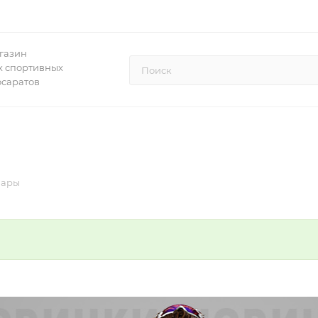
газин
 спортивных
осаратов
вары