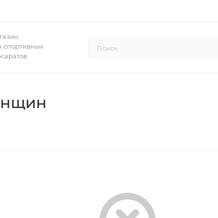
газин
 спортивных
осаратов
енщин