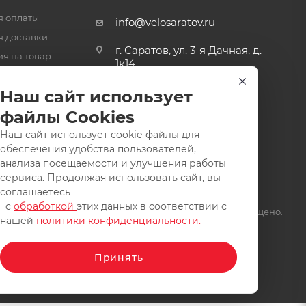
я оплаты
info@velosaratov.ru
я доставки
г. Саратов, ул. 3-я Дачная, д.
ия на товар
1к14
-ответ
Наш сайт использует
файлы Cookies
Наш сайт использует cookie-файлы для
обеспечения удобства пользователей,
анализа посещаемости и улучшения работы
сервиса. Продолжая использовать сайт, вы
соглашаетесь
с
обработкой
этих данных в соответствии с
щищены. Заимствование материалов и фотографий запрещено.
нашей
политики конфиденциальности.
Принять