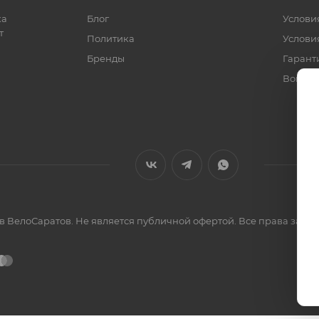
ка
Блог
Услови
т
Политика
Услови
Бренды
Гарант
Вопрос
ов ВелоСаратов. Не является публичной офертой. Все права за