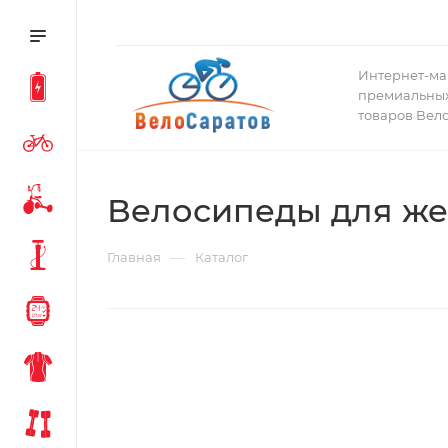
Интернет-ма
премиальных
товаров Вел
Велосипеды для ж
—
Главная
Каталог