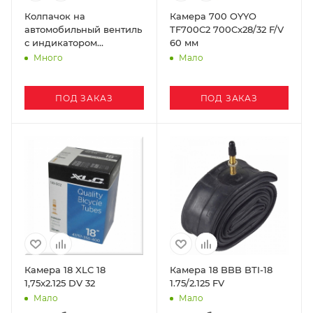
Колпачок на
Камера 700 OYYO
автомобильный вентиль
TF700C2 700Cx28/32 F/V
с индикатором
60 мм
давления Specialized
Много
Мало
ПОД ЗАКАЗ
ПОД ЗАКАЗ
Камера 18 XLC 18
Камера 18 BBB BТI-18
1,75x2.125 DV 32
1.75/2.125 FV
Мало
Мало