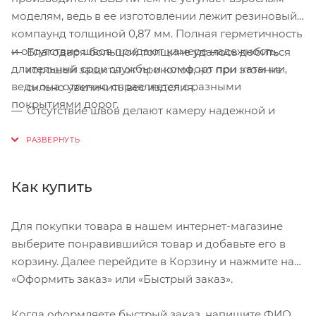
моделям, ведь в ее изготовлении лежит резиновый
компаунд толщиной 0,87 мм. Полная герметичность
и отсутствие швов придают камере надежность,
Благодаря большой толщине удалось добиться
длительный срок службы и комфорт при катании,
хорошей защиты от проколов, но при этом не
ведь она отлично справляется с разными
сильно увеличить вес изделия.
покрытиями дорог.
Отсутствие швов делают камеру надежной и
воздухонепроницаемой.
Особенности:
Изготовленная с добавлением каучука, камера
BBB является более эластичной нежели ее
Как купить
аналоги, что позволяет ей лучше противостоять
ударам и удерживать воздух в середине.
Для покупки товара в нашем интернет-магазине
Благодаря низком весу эта модель не будет
выберите понравившийся товар и добавьте его в
утяжелять конструкцию вашего велосипеда, но ее
корзину. Далее перейдите в Корзину и нажмите на
надежность позволит вам свободно чувствовать
«Оформить заказ» или «Быстрый заказ».
себя и на городских улицах, и на грунтовой
дороге.
Когда оформляете быстрый заказ, напишите ФИО,