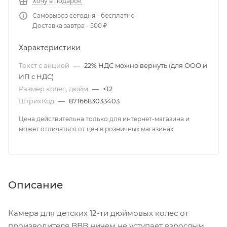
Хочу в подарок
Самовывоз сегодня - бесплатно
Доставка завтра - 500 ₽
Характеристики
Текст с акцией
—
22% НДС можно вернуть (для ООО и
ИП с НДС)
Размер колес, дюйм
—
<12
ШтрихКод
—
8716683033403
Цена действительна только для интернет-магазина и
может отличаться от цен в розничных магазинах
Описание
Камера для детских 12-ти дюймовых колес от
производителя BBB ничем не уступает взрослым