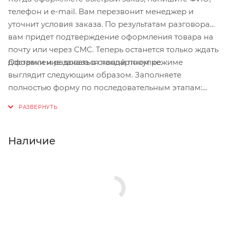
телефон и e-mail. Вам перезвонит менеджер и
уточнит условия заказа. По результатам разговора
вам придет подтверждение оформления товара на
почту или через СМС. Теперь останется только ждать
Оформление заказа в стандартном режиме
доставки и радоваться новой покупке.
выглядит следующим образом. Заполняете
полностью форму по последовательным этапам:
адрес, способ доставки, оплаты, данные о себе.
Советуем в комментарии к заказу написать
информацию, которая поможет курьеру вас найти.
Нажмите кнопку «Оформить заказ».
Наличие