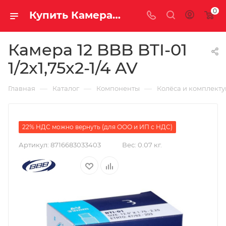
0
Купить Камера 12 BBB BTI-01 1/2x1,75x2-1/4 AV за рублей, а со скидкой
Камера 12 BBB BTI-01
1/2x1,75x2-1/4 AV
—
—
—
Главная
Каталог
Компоненты
Колёса и комплект
22% НДС можно вернуть (для ООО и ИП с НДС)
Артикул:
8716683033403
Вес:
0.07 кг.