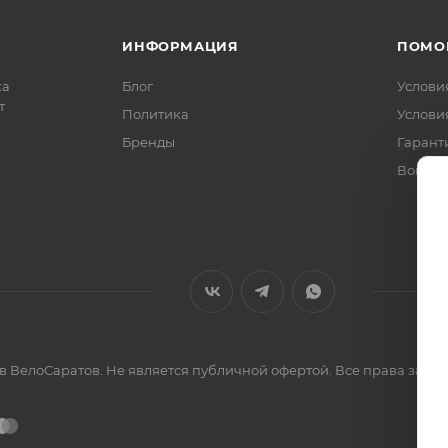
ИНФОРМАЦИЯ
ПОМО
ка
Блог
Услови
т
Политика
Услови
Бренды
Гарант
Вопрос
ов ВелоСаратов. Не является публичной офертой. Все права за