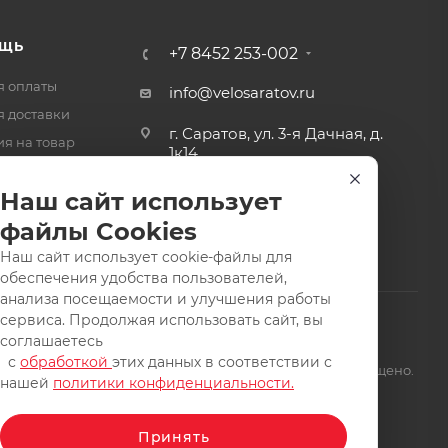
ЩЬ
+7 8452 253-002
я оплаты
info@velosaratov.ru
я доставки
г. Саратов, ул. 3-я Дачная, д.
ия на товар
1к14
-ответ
Наш сайт использует
файлы Cookies
Наш сайт использует cookie-файлы для
обеспечения удобства пользователей,
анализа посещаемости и улучшения работы
сервиса. Продолжая использовать сайт, вы
соглашаетесь
с
обработкой
этих данных в соответствии с
щищены. Заимствование материалов и фотографий запрещено.
нашей
политики конфиденциальности.
Принять