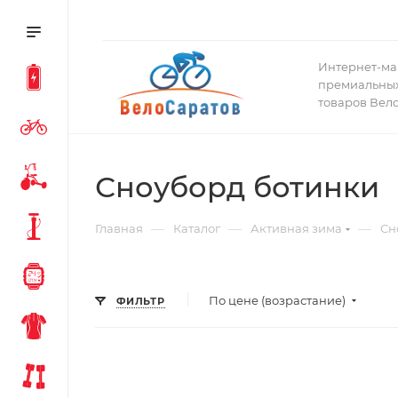
Интернет-ма
премиальных
товаров Вел
Сноуборд ботинки
—
—
—
Главная
Каталог
Активная зима
Сн
По цене (возрастание)
ФИЛЬТР