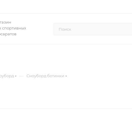
газин
 спортивных
осаратов
—
оуборд
Сноуборд ботинки