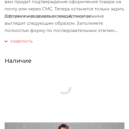
вам придет подтверждение оформления товара на
почту или через СМС. Теперь останется только ждать
Оформление заказа в стандартном режиме
доставки и радоваться новой покупке.
выглядит следующим образом. Заполняете
полностью форму по последовательным этапам:
адрес, способ доставки, оплаты, данные о себе.
Советуем в комментарии к заказу написать
информацию, которая поможет курьеру вас найти.
Нажмите кнопку «Оформить заказ».
Наличие