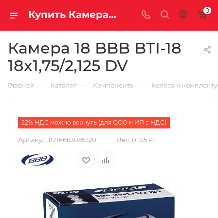
0
Купить Камера 18 BBB BTI-18 18x1,75/2,125 DV за рублей, а со скидкой
Камера 18 BBB BTI-18
18x1,75/2,125 DV
—
—
—
Главная
Каталог
Компоненты
Колёса и комплект
22% НДС можно вернуть (для ООО и ИП с НДС)
Артикул:
8716683055320
Вес:
0.125 кг.