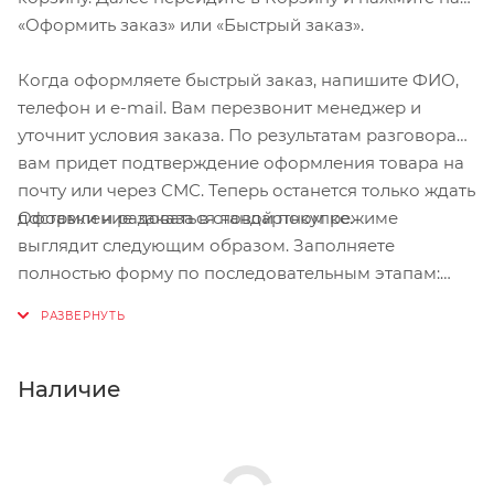
«Оформить заказ» или «Быстрый заказ».
Когда оформляете быстрый заказ, напишите ФИО,
телефон и e-mail. Вам перезвонит менеджер и
уточнит условия заказа. По результатам разговора
вам придет подтверждение оформления товара на
почту или через СМС. Теперь останется только ждать
Оформление заказа в стандартном режиме
доставки и радоваться новой покупке.
выглядит следующим образом. Заполняете
полностью форму по последовательным этапам:
адрес, способ доставки, оплаты, данные о себе.
Советуем в комментарии к заказу написать
информацию, которая поможет курьеру вас найти.
Нажмите кнопку «Оформить заказ».
Наличие