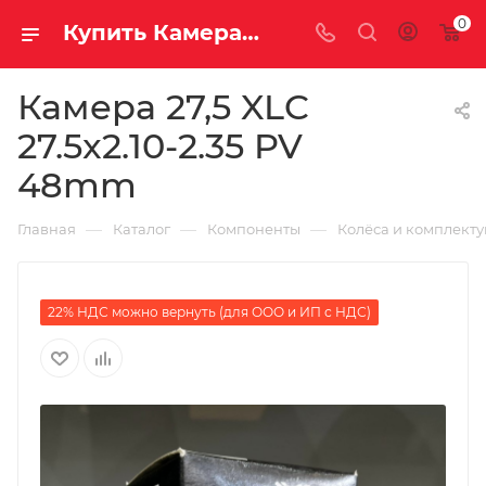
0
Купить Камера 27,5 XLC 27.5x2.10-2.35 PV 48mm за рублей, а со скидкой
Камера 27,5 XLC
27.5x2.10-2.35 PV
48mm
—
—
—
Главная
Каталог
Компоненты
Колёса и комплект
22% НДС можно вернуть (для ООО и ИП с НДС)