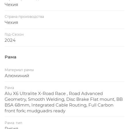
разработали велосипед на 29 колесах, первыми
Чехия
массово стали выпускать велосипеды с
Страна производства
прогрессивной геометрией. Сегодня Superior
Чехия
производит не только лучшие гравелы и гоночные
велосипеды для кросс-кантри, но и легкие
Год-Сезон
2024
ситибайки высочайшего уровня, среди которых
немалую часть занимают электровелосипеды. Но
каждый из них обладает гоночной ДНК - ALWAYS
Рама
RACE.
Материал рамы
Алюминий
Рама
Alu X6 Ultralite X-Road Race , Road Advanced
Geometry, Smooth Welding, Disc Brake Flat mount, BB
BSA 68mm, Integrated Cable Routing, Full Carbon
front fork; mudguadrs ready
Рама: тип
Ригид