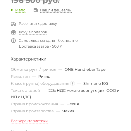
198 500
руб.
Мало
Нашли дешевле?
Рассчитать доставку
Хочу в подарок
Самовывоз сегодня - бесплатно
Доставка завтра - 500 ₽
Характеристики
Обмотка руля / грипсы
—
ONE Handlebar Tape
Рама: тип
—
Ригид
Класс (группа) оборудования
—
Shimano 105
?
Текст с акцией
—
22% НДС можно вернуть (для ООО и
ИП с НДС)
Страна происхождения
—
Чехия
Страна производства
—
Чехия
Все характеристики