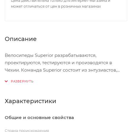
Цена действительна только для интернет-магазина и
может отличаться от цен в розничных магазинах
Описание
Велосипеды Superior разрабатываются,
проектируются, тестируются и производятся в
Чехии. Команда Superior состоит из энтузиастов,
профессиональных гонщиков и экспертов, которые
разрабатывают велосипеды с 1993 года. Впервые о
Superior весь мир услышал в 1996 году, когда он
принес золото на Олимпийских играх. С тех пор
Характеристики
некогда маленький бренд создаёт передовые
горные и велокроссовые велосипеды, которые
Общие и основные свойства
ценятся, как профессиональными гонщиками, так и
любителями. Superior первыми в Европе
Страна происхождения