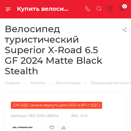
0
Купить велосипед для туризма Superior X-Road 6.5 GF 2024 Matte Black Stealth за 178650.00000000 рублей в Саратове и Энгельсе
Велосипед
туристический
Superior X-Road 6.5
GF 2024 Matte Black
Stealth
—
—
—
Главная
Каталог
Велосипеды
Гравийные велосип
22% НДС можно вернуть (для ООО и ИП с НДС)
Артикул:
801.2024.28004
Вес:
0 кг.