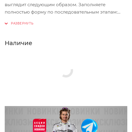
выглядит следующим образом. Заполняете
полностью форму по последовательным этапам:
адрес, способ доставки, оплаты, данные о себе.
Советуем в комментарии к заказу написать
информацию, которая поможет курьеру вас найти.
Нажмите кнопку «Оформить заказ».
Наличие