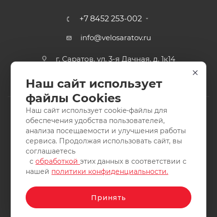
+7 8452 253-002
info@velosaratov.ru
г. Саратов, ул. 3-я Дачная, д. 1к14
Наш сайт использует
файлы Cookies
Наш сайт использует cookie-файлы для
обеспечения удобства пользователей,
анализа посещаемости и улучшения работы
2011-2026 © интернет-магазин спортивных товаров
сервиса. Продолжая использовать сайт, вы
ВелоСаратов. Не является публичной офертой. Все права
соглашаетесь
защищены. Заимствование материалов и фотографий
с
обработкой
этих данных в соответствии с
запрещено.
нашей
политики конфиденциальности.
Принять