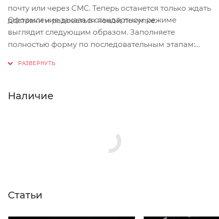
почту или через СМС. Теперь останется только ждать
Оформление заказа в стандартном режиме
доставки и радоваться новой покупке.
выглядит следующим образом. Заполняете
полностью форму по последовательным этапам:
адрес, способ доставки, оплаты, данные о себе.
Советуем в комментарии к заказу написать
информацию, которая поможет курьеру вас найти.
Нажмите кнопку «Оформить заказ».
Наличие
Статьи