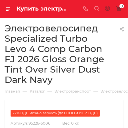
0
Купить электровелосипед Specialized Turbo Levo 4 Comp Carbon FJ 2026 Gloss Orange Tint Over Silver Dust Dark Navy за 905000.00000000 рублей в Саратове и Энгельсе в рассрочку или кредит выгодно
Электровелосипед
Specialized Turbo
Levo 4 Comp Carbon
FJ 2026 Gloss Orange
Tint Over Silver Dust
Dark Navy
—
—
—
Главная
Каталог
Электротранспорт
Электровело
22% НДС можно вернуть (для ООО и ИП с НДС)
Артикул:
95226-6006
Вес:
0 кг.