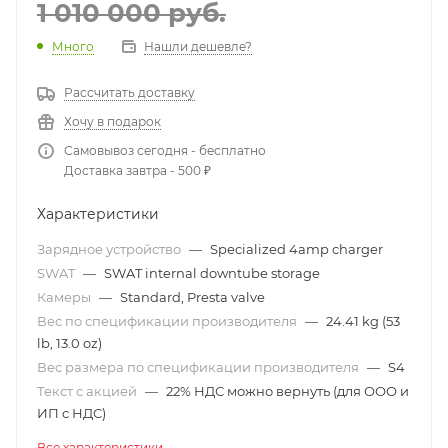
1 010 000
руб.
Много
Нашли дешевле?
Рассчитать доставку
Хочу в подарок
Самовывоз сегодня - бесплатно
Доставка завтра - 500 ₽
Характеристики
Зарядное устройство
—
Specialized 4amp charger
SWAT
—
SWAT internal downtube storage
Камеры
—
Standard, Presta valve
Вес по спецификации производителя
—
24.41 kg (53
lb, 13.0 oz)
Вес размера по спецификации производителя
—
S4
Текст с акцией
—
22% НДС можно вернуть (для ООО и
ИП с НДС)
Все характеристики