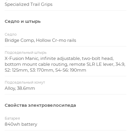
Specialized Trail Grips
Седло и штырь
Седло
Bridge Comp, Hollow Cr-mo rails
Подседельный штырь
X-Fusion Manic, infinite adjustable, two-bolt head,
bottom mount cable routing, remote SLR LE lever, 34.9,
S2: 125mm, S3: 170mm, S4-S6: 190mm
Подседельный хомут
Alloy, 38.6mm
Свойства электровелосипеда
Батарея
840wh battery