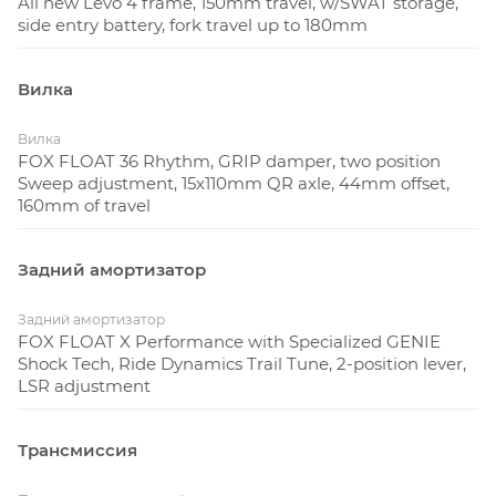
All new Levo 4 frame, 150mm travel, w/SWAT storage,
side entry battery, fork travel up to 180mm
Вилка
Вилка
FOX FLOAT 36 Rhythm, GRIP damper, two position
Sweep adjustment, 15x110mm QR axle, 44mm offset,
160mm of travel
Задний амортизатор
Задний амортизатор
FOX FLOAT X Performance with Specialized GENIE
Shock Tech, Ride Dynamics Trail Tune, 2-position lever,
LSR adjustment
Трансмиссия