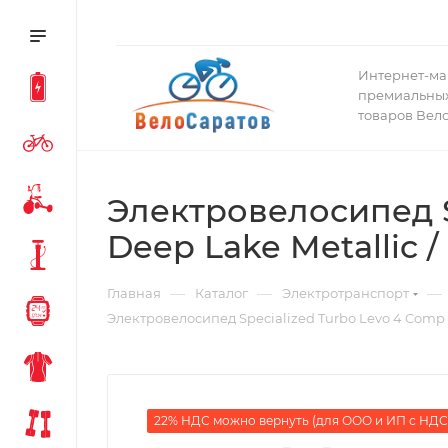
Интернет-ма
премиальных
товаров Вел
Электровелосипед Sp
Deep Lake Metallic 
—
—
—
Главная
Каталог
Электротранспорт
Электровелосипед Specialized Turbo Levo 4 Comp A
22% НДС можно вернуть (для ООО и ИП с НДС