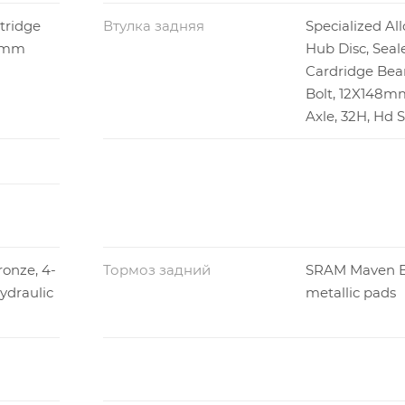
rtridge
Втулка задняя
Specialized Al
10mm
Hub Disc, Seal
Cardridge Bear
Bolt, 12X148m
Axle, 32H, Hd 
onze, 4-
Тормоз задний
SRAM Maven B
hydraulic
metallic pads