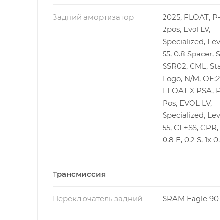
Задний амортизатор
2025, FLOAT, P-
2pos, Evol LV,
Specialized, Lev
55, 0.8 Spacer, 
SSR02, CML, St
Logo, N/M, OE;2
FLOAT X PSA, P-
Pos, EVOL LV,
Specialized, Lev
55, CL+SS, CPR,
0.8 E, 0.2 S, 1x 0
Трансмиссия
Переключатель задний
SRAM Eagle 90