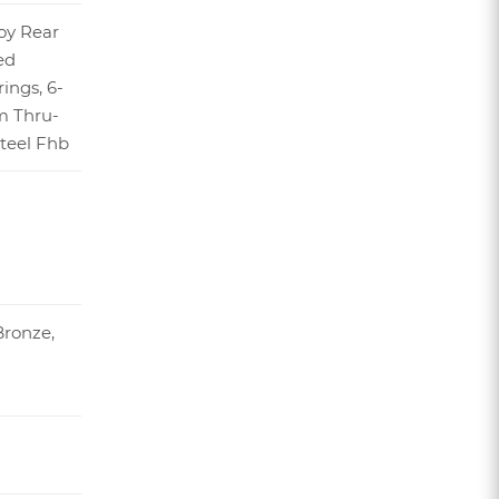
loy Rear
ed
ings, 6-
m Thru-
Steel Fhb
ronze,