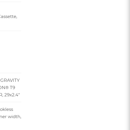
assette,
 GRAVITY
TON® T9
, 29x2.4"
ookless
ner width,