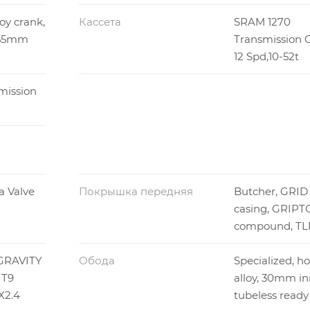
oy crank,
Кассета
SRAM 1270
 155mm
Transmission C
12 Spd,10-52t
mission
a Valve
Покрышка передняя
Butcher, GRID
casing, GRIP
compound, TLR
 GRAVITY
Обода
Specialized, h
 T9
alloy, 30mm in
X2.4
tubeless ready