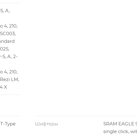
S, A,
o 4, 210,
SSC003,
andard
025,
S, A, 2-
o 4, 210,
 Rezi LM,
.4 X
 T-Type
Шифтеры
SRAM EAGLE 9
single click, 