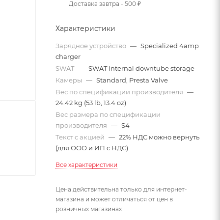
Доставка завтра - 500 ₽
Характеристики
Зарядное устройство
—
Specialized 4amp
charger
SWAT
—
SWAT Internal downtube storage
Камеры
—
Standard, Presta Valve
Вес по спецификации производителя
—
24.42 kg (53 lb, 13.4 oz)
Вес размера по спецификации
производителя
—
S4
Текст с акцией
—
22% НДС можно вернуть
(для ООО и ИП с НДС)
Все характеристики
Цена действительна только для интернет-
магазина и может отличаться от цен в
розничных магазинах