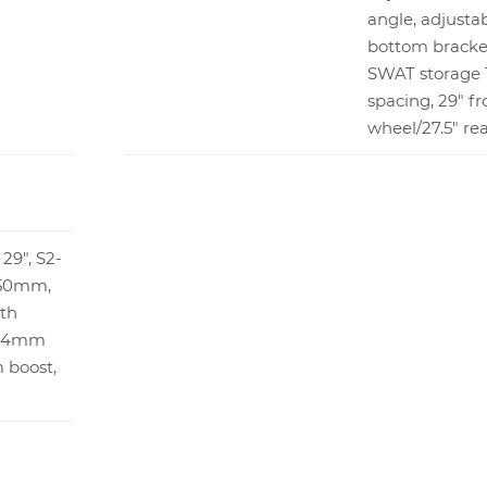
angle, adjusta
bottom bracket
SWAT storage
spacing, 29" fr
wheel/27.5" re
29", S2-
150mm,
th
 44mm
m boost,