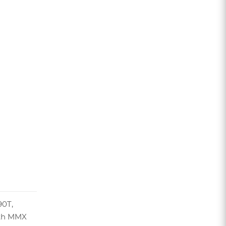
0T,
with MMX