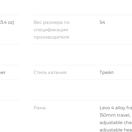
13.4 oz)
Вес размера по
S4
спецификации
производителя
wer
Стиль катания
Трейл
Рама
Levo 4 alloy f
150mm travel,
adjustable cha
adjustable he