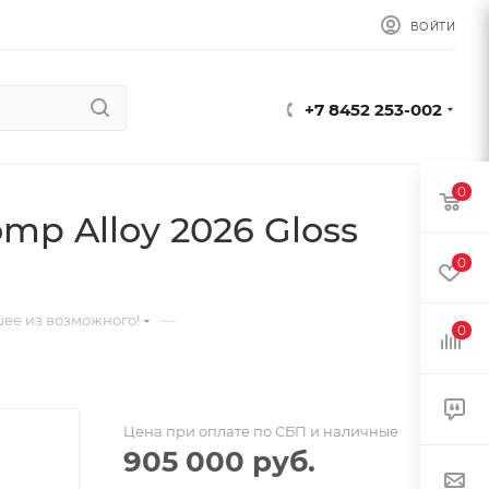
ВОЙТИ
+7 8452 253-002
0
mp Alloy 2026 Gloss
0
—
ее из возможного!
0
Цена при оплате по СБП и наличные
905 000
руб.