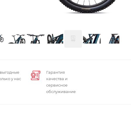
 выгодные
Гарантия
олько у нас
качества и
сервисное
обслуживание