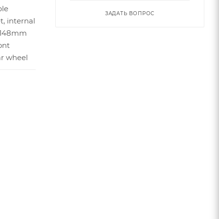
ble
ЗАДАТЬ ВОПРОС
, internal
 148mm
ont
ar wheel