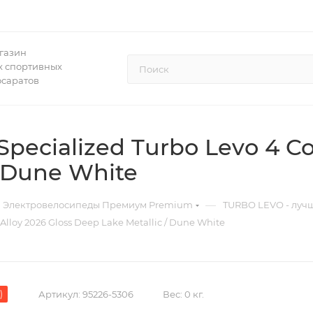
газин
 спортивных
осаратов
ecialized Turbo Levo 4 Co
/ Dune White
—
Электровелосипеды Премиум Premium
TURBO LEVO - лучш
lloy 2026 Gloss Deep Lake Metallic / Dune White
)
Артикул:
95226-5306
Вес:
0 кг.