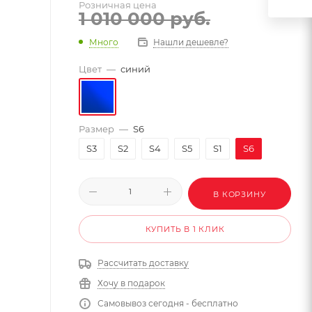
Розничная цена
1 010 000
руб.
Много
Нашли дешевле?
Цвет
—
синий
Размер
—
S6
S3
S2
S4
S5
S1
S6
В КОРЗИНУ
КУПИТЬ В 1 КЛИК
Рассчитать доставку
Хочу в подарок
Самовывоз сегодня - бесплатно