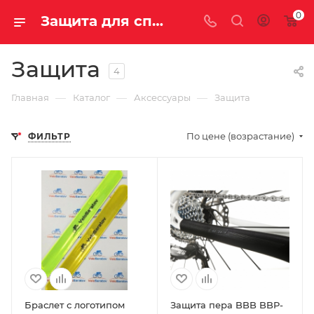
0
Защита для спортивных товаров купить недорого с доставкой
Защита
4
—
—
—
Главная
Каталог
Аксессуары
Защита
По цене (возрастание)
ФИЛЬТР
Браслет с логотипом
Защита пера BBB BBP-