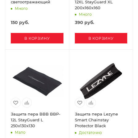
светоотражающий
12XL StayGuard XL
200x160x160
Много
Много
150
руб.
390
руб.
В КОРЗИНУ
В КОРЗИНУ
Защита пера BBB BBP-
Защита пера Lezyne
12L StayGuard L
Smart Chainstay
250x130x130
Protector Black
Мало
Достаточно