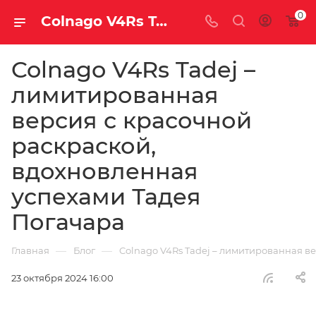
0
Colnago V4Rs Tadej – лимитированная версия с красочной раскраской, вдохновленная успехами Тадея Погачара | Блог
Colnago V4Rs Tadej –
лимитированная
версия с красочной
раскраской,
вдохновленная
успехами Тадея
Погачара
—
—
Главная
Блог
Colnago V4Rs Tadej – лимитированная в
23 октября 2024 16:00