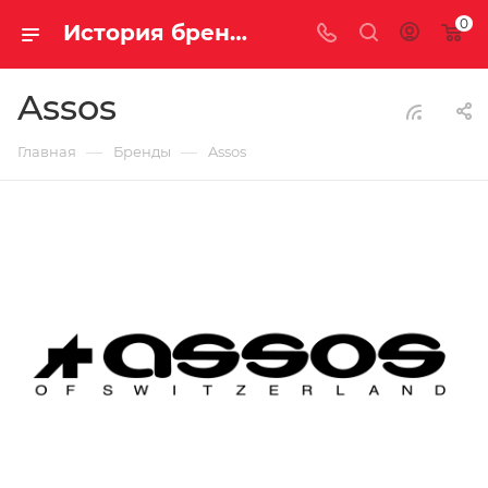
0
История бренда Assos | Купить спортивную экипировку Assos
Assos
—
—
Главная
Бренды
Assos