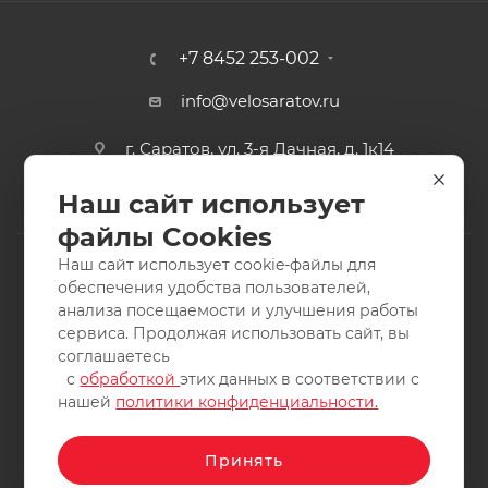
+7 8452 253-002
info@velosaratov.ru
г. Саратов, ул. 3-я Дачная, д. 1к14
Наш сайт использует
файлы Cookies
Наш сайт использует cookie-файлы для
обеспечения удобства пользователей,
анализа посещаемости и улучшения работы
2011-2026 © интернет-магазин спортивных товаров
сервиса. Продолжая использовать сайт, вы
ВелоСаратов. Не является публичной офертой. Все права
соглашаетесь
защищены. Заимствование материалов и фотографий
с
обработкой
этих данных в соответствии с
запрещено.
нашей
политики конфиденциальности.
Принять