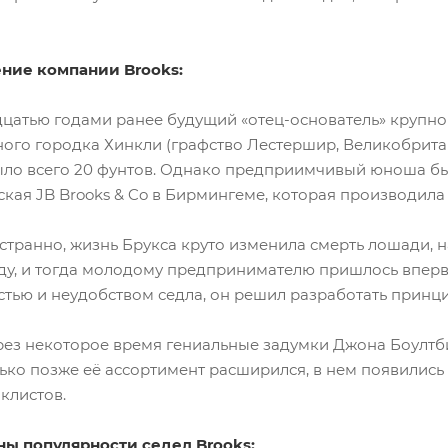
ние компании Brooks:
цатью годами ранее будущий «отец-основатель» крупн
ного городка Хинкли (графство Лестершир, Великобритан
ыло всего 20 фунтов. Однако предприимчивый юноша бы
ская JB Brooks & Co в Бирмингеме, которая производила
 странно, жизнь Брукса круто изменила смерть лошади, н
оду, и тогда молодому предпринимателю пришлось впер
стью и неудобством седла, он решил разработать принц
рез некоторое время гениальные задумки Джона Боултб
ько позже её ассортимент расширился, в нем появились
клистов.
ы популярности седел Brooks: