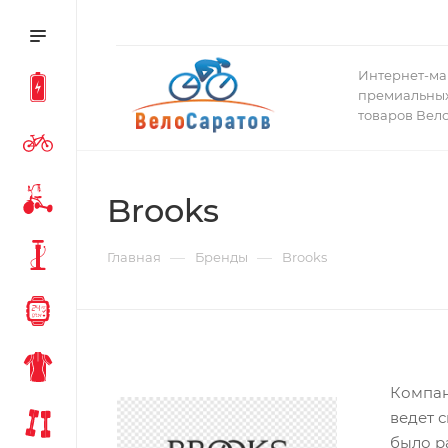
Интернет-ма
премиальных
товаров Вел
Brooks
—
—
Главная
Бренды
Brooks
Компан
ведет 
было р