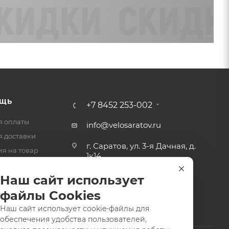
ЩЬ
+7 8452 253-002
я оплаты
info@velosaratov.ru
я доставки
г. Саратов, ул. 3-я Дачная, д.
ия на товар
1к14
-ответ
Наш сайт использует
файлы Cookies
Наш сайт использует cookie-файлы для
обеспечения удобства пользователей,