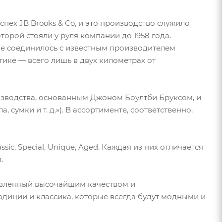
пех JB Brooks & Co, и это производство служило
орой стояли у руля компании до 1958 года.
ие соединилось с известным производителем
тике — всего лишь в двух километрах от
изводства, основанным Джоном Боултби Бруксом, и
, сумки и т. д.»). В ассортименте, соответственно,
sic, Special, Unique, Aged. Каждая из них отличается
.
овленный высочайшим качеством и
адиции и классика, которые всегда будут модными и