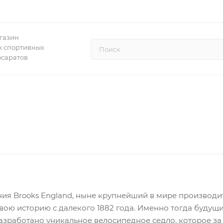
газин
 спортивных
осаратов
ия Brooks England, ныне крупнейший в мире производите
свою историю с далекого 1882 года. Именно тогда буд
азработано уникальное велосипедное седло, которое за