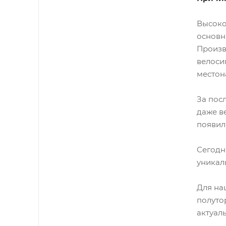
Высоко
основн
Произв
велоси
местон
За пос
даже ве
появил
Сегодня
уникал
Для на
полуто
актуал