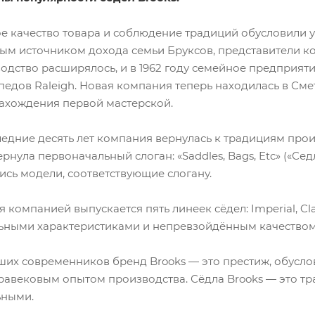
е качество товара и соблюдение традиций обусловили ус
ым источником дохода семьи Бруксов, представители кот
одство расширялось, и в 1962 году семейное предприят
педов Raleigh. Новая компания теперь находилась в Сме
ахождения первой мастерской.
ледние десять лет компания вернулась к традициям про
рнула первоначальный слоган: «Saddles, Bags, Etc» («Седла
ись модели, соответствующие слогану.
 компанией выпускается пять линеек сёдел: Imperial, Clas
ьными характеристиками и непревзойдённым качеством
ших современников бренд Brooks — это престиж, обусл
равековым опытом производства. Сёдла Brooks — это тр
ьными.