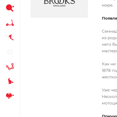
мире.
Появле
Семнад
из род
него б
мастер
Как ни
1878 г
жестко
Уже че
Нескол
мотоци
Причин