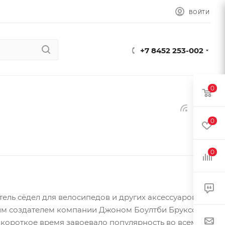
ВОЙТИ
+7 8452 253-002
0
0
0
ль сёдел для велосипедов и других аксессуаров,
ущим создателем компании Джоном Боултби Бруксом
 короткое время завоевало популярность во всем