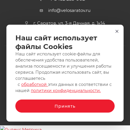
info@velosaratov.ru
г. Саратов, ул. 3-я Дачная, д. 1к14
Наш сайт использует
файлы Cookies
Наш сайт использует cookie-файлы для
обеспечения удобства пользователей,
анализа посещаемости и улучшения работы
2011-2026 © интернет-магазин спортивных товаров
сервиса. Продолжая использовать сайт, вы
ВелоСаратов. Не является публичной офертой. Все права
соглашаетесь
защищены. Заимствование материалов и фотографий
с
обработкой
этих данных в соответствии с
запрещено.
нашей
политики конфиденциальности.
Принять