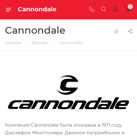
0
Cannondale
Cannondale
—
—
Главная
Бренды
Cannondale
Компания Cannondale была основана в 1971 году
Джозефом Монтгомери, Джимом Катрамбоном и