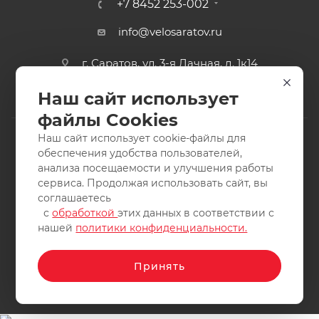
+7 8452 253-002
info@velosaratov.ru
г. Саратов, ул. 3-я Дачная, д. 1к14
Наш сайт использует
файлы Cookies
Наш сайт использует cookie-файлы для
обеспечения удобства пользователей,
анализа посещаемости и улучшения работы
2011-2026 © интернет-магазин спортивных товаров
сервиса. Продолжая использовать сайт, вы
ВелоСаратов. Не является публичной офертой. Все права
соглашаетесь
защищены. Заимствование материалов и фотографий
с
обработкой
этих данных в соответствии с
запрещено.
нашей
политики конфиденциальности.
Принять