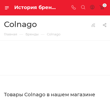
0
История бренда Colnago | Купить велосипед Colnago
Colnago
—
—
Главная
Бренды
Colnago
Товары Colnago в нашем магазине