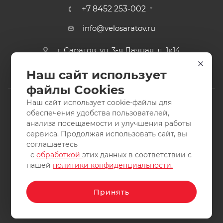
+7 8452 253-002
info@velosaratov.ru
г. Саратов, ул. 3-я Дачная, д. 1к14
Наш сайт использует
файлы Cookies
Наш сайт использует cookie-файлы для
обеспечения удобства пользователей,
анализа посещаемости и улучшения работы
2011-2026 © интернет-магазин спортивных товаров
сервиса. Продолжая использовать сайт, вы
ВелоСаратов. Не является публичной офертой. Все права
соглашаетесь
защищены. Заимствование материалов и фотографий
с
обработкой
этих данных в соответствии с
запрещено.
нашей
политики конфиденциальности.
Принять