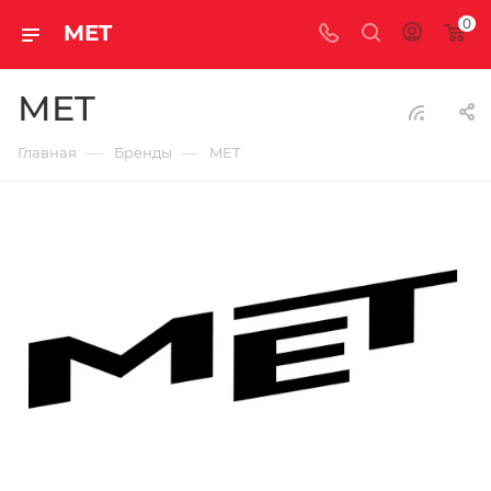
0
MET
MET
—
—
Главная
Бренды
MET