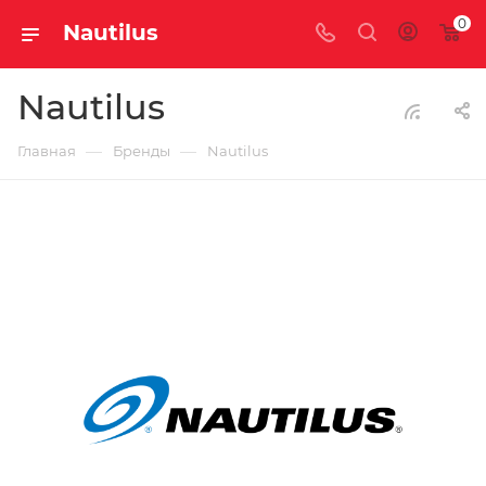
0
Nautilus
Nautilus
—
—
Главная
Бренды
Nautilus