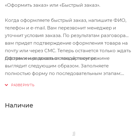
«Оформить заказ» или «Быстрый заказ».
Когда оформляете быстрый заказ, напишите ФИО,
телефон и e-mail. Вам перезвонит менеджер и
уточнит условия заказа. По результатам разговора
вам придет подтверждение оформления товара на
почту или через СМС. Теперь останется только ждать
Оформление заказа в стандартном режиме
доставки и радоваться новой покупке.
выглядит следующим образом. Заполняете
полностью форму по последовательным этапам:
адрес, способ доставки, оплаты, данные о себе.
Советуем в комментарии к заказу написать
информацию, которая поможет курьеру вас найти.
Нажмите кнопку «Оформить заказ».
Наличие