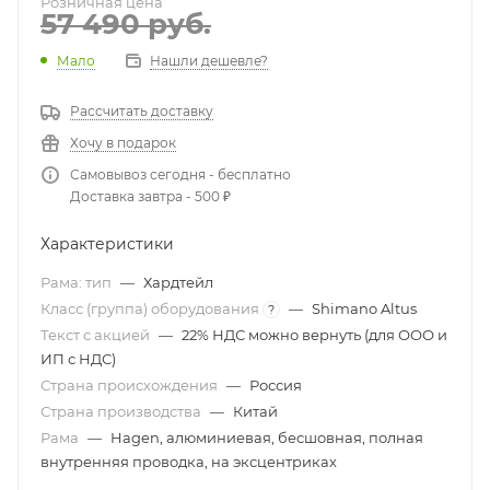
Розничная цена
57 490
руб.
Мало
Нашли дешевле?
Рассчитать доставку
Хочу в подарок
Самовывоз сегодня - бесплатно
Доставка завтра - 500 ₽
Характеристики
Рама: тип
—
Хардтейл
Класс (группа) оборудования
—
Shimano Altus
?
Текст с акцией
—
22% НДС можно вернуть (для ООО и
ИП с НДС)
Страна происхождения
—
Россия
Страна производства
—
Китай
Рама
—
Hagen, алюминиевая, бесшовная, полная
внутренняя проводка, на эксцентриках