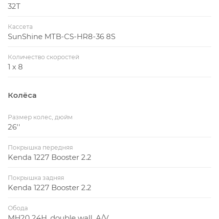
32T
Кассета
SunShine MTB-CS-HR8-36 8S
Количество скоростей
1 x 8
Колёса
Размер колес, дюйм
26''
Покрышка передняя
Kenda 1227 Booster 2.2
Покрышка задняя
Kenda 1227 Booster 2.2
Обода
MH20 24H, double wall, A/V