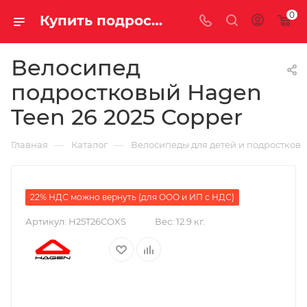
0
Купить подростковый велосипед Hagen Teen 26 2025 Copper для мальчика или девочки, вес всего грамм с рамой и Дисковые гидравлические тормозами за 47990.00000000 руб. в Саратове и Энгельсе
Велосипед
подростковый Hagen
Teen 26 2025 Copper
—
—
Главная
Каталог
Велосипеды для детей и подростков
22% НДС можно вернуть (для ООО и ИП с НДС)
Артикул:
H25T26COXS
Вес:
12.9 кг.