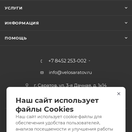
УСЛУГИ
ИНФОРМАЦИЯ
ПОМОЩЬ
+7 8452 253-002
info@velosaratov.ru
г. Саратов, ул. 3-я Дачная, д. 1к14
Наш сайт использует
файлы Cookies
Наш сайт использует cookie-файлы для
обеспечения удобства пользователей,
анализа посещаемости и улучшения работы
2011-2026 © интернет-магазин спортивных товаров