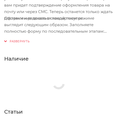
вам придет подтверждение оформления товара на
почту или через СМС. Теперь останется только ждать
Оформление заказа в стандартном режиме
доставки и радоваться новой покупке.
выглядит следующим образом. Заполняете
полностью форму по последовательным этапам:
адрес, способ доставки, оплаты, данные о себе.
Советуем в комментарии к заказу написать
информацию, которая поможет курьеру вас найти.
Нажмите кнопку «Оформить заказ».
Наличие
Статьи