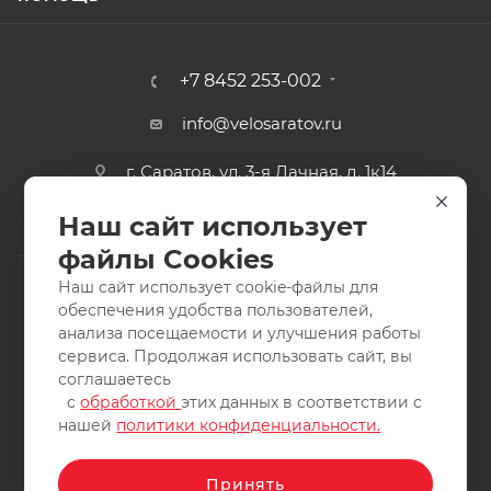
+7 8452 253-002
info@velosaratov.ru
г. Саратов, ул. 3-я Дачная, д. 1к14
Наш сайт использует
файлы Cookies
Наш сайт использует cookie-файлы для
обеспечения удобства пользователей,
анализа посещаемости и улучшения работы
2011-2026 © интернет-магазин спортивных товаров
сервиса. Продолжая использовать сайт, вы
ВелоСаратов. Не является публичной офертой. Все права
соглашаетесь
защищены. Заимствование материалов и фотографий
с
обработкой
этих данных в соответствии с
запрещено.
нашей
политики конфиденциальности.
Принять