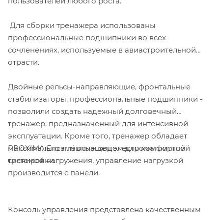
пользователей любого роста.
Для сборки тренажера использованы
профессиональные подшипники во всех
сочленениях, используемые в авиастроительной
отрасти.
Двойные рельсы-направляющие, фронтальные
стабилизаторы, профессиональные подшипники -
позволили создать надежный долговечный
тренажер, предназначенный для интенсивной
эксплуатации. Кроме того, тренажер обладает
PROXIMA Encarni оснащен электромагнитной
максимально плавным ходом для комфортной
системой нагружения, управление нагрузкой
тренировки.
производится c панели.
Консоль управления представлена качественным