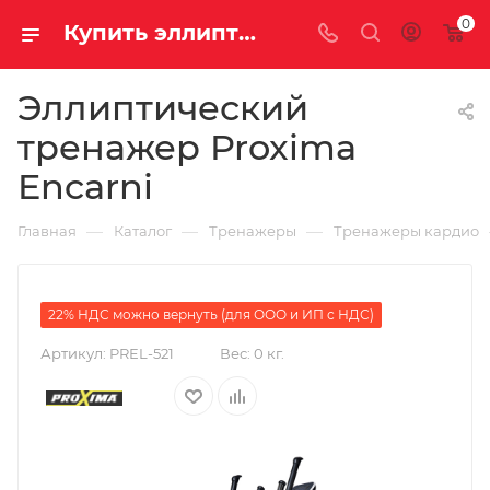
0
Купить эллиптический тренажёр Proxima Encarni за 74690.00000000 рублей в интернет-магазине Велосаратов
Эллиптический
тренажер Proxima
Encarni
—
—
—
Главная
Каталог
Тренажеры
Тренажеры кардио
22% НДС можно вернуть (для ООО и ИП с НДС)
Артикул:
PREL-521
Вес:
0 кг.