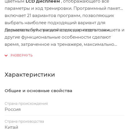
цветным
LCD дисплеем
, отображающего все
параметры и ход тренировки. Программный пакет
включает 21 вариантов программ, позволяющих
выбрать наиболее подходящий вариант для
Держатель бутылки для воды, держатель планшета и
пользователей с разной степенью подготовки.
другие функциональные особенности сделают
время, затраченное на тренажере, максимально
комфортным и эффективным.
Характеристики
Общие и основные свойства
Страна происхождения
Россия
Страна производства
Китай