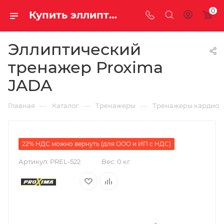
0
Купить эллиптический тренажёр Proxima JADA за 44990.00000000 рублей в интернет-магазине Велосаратов
Эллиптический
тренажер Proxima
JADA
—
—
—
Главная
Каталог
Тренажеры
Тренажеры кардио
22% НДС можно вернуть (для ООО и ИП с НДС)
Артикул:
PREL-522
Вес:
0 кг.