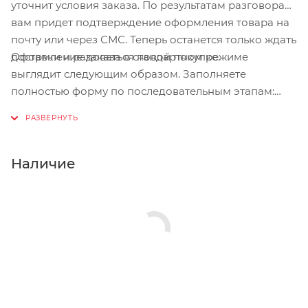
уточнит условия заказа. По результатам разговора
вам придет подтверждение оформления товара на
почту или через СМС. Теперь останется только ждать
Оформление заказа в стандартном режиме
доставки и радоваться новой покупке.
выглядит следующим образом. Заполняете
полностью форму по последовательным этапам:
адрес, способ доставки, оплаты, данные о себе.
Советуем в комментарии к заказу написать
информацию, которая поможет курьеру вас найти.
Нажмите кнопку «Оформить заказ».
Наличие