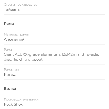
устанавливать покрышки большего диаметра до
Страна производства
53 мм. Вы можете использовать входящий в
Тайвань
комплект амортизационный/дропперный
подседельный штырь для дополнительных
Рама
возможностей, или перейти на фирменный
подседельный штырь D-Fuse или традиционный
Материал рамы
круглый подседельный штырь 30,9 мм.
Алюминий
Рама
Giant ALUXX-grade aluminum, 12x142mm thru-axle,
disc, flip chip dropout
Рама: тип
Ригид
Вилка
Производитель вилки
Rock Shox