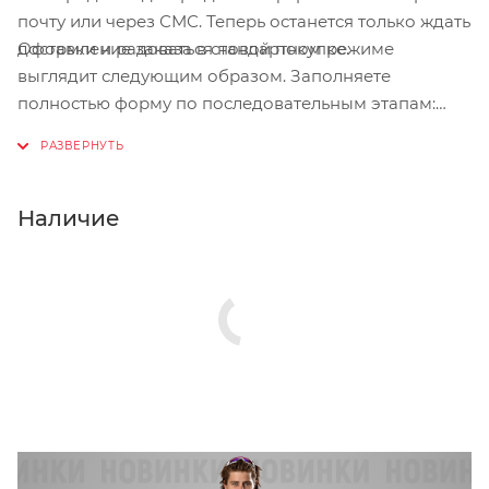
почту или через СМС. Теперь останется только ждать
Оформление заказа в стандартном режиме
доставки и радоваться новой покупке.
выглядит следующим образом. Заполняете
полностью форму по последовательным этапам:
адрес, способ доставки, оплаты, данные о себе.
Советуем в комментарии к заказу написать
информацию, которая поможет курьеру вас найти.
Нажмите кнопку «Оформить заказ».
Наличие