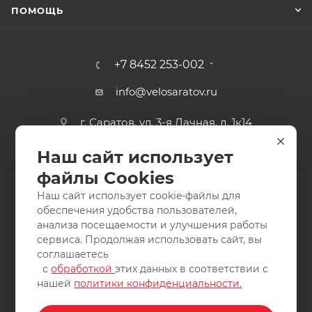
ПОМОЩЬ
+7 8452 253-002
info@velosaratov.ru
г. Саратов, ул. 3-я Дачная, д. 1к14
Наш сайт использует
файлы Cookies
Наш сайт использует cookie-файлы для
обеспечения удобства пользователей,
анализа посещаемости и улучшения работы
2011-2026 © интернет-магазин спортивных товаров
сервиса. Продолжая использовать сайт, вы
ВелоСаратов. Не является публичной офертой. Все права
соглашаетесь
защищены. Заимствование материалов и фотографий
с
обработкой
этих данных в соответствии с
запрещено.
нашей
политики конфиденциальности.