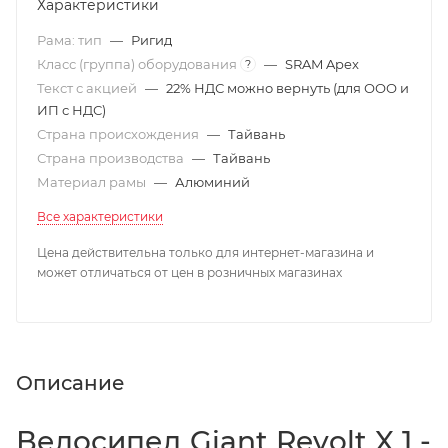
Характеристики
Рама: тип
—
Ригид
Класс (группа) оборудования
—
SRAM Apex
?
Текст с акцией
—
22% НДС можно вернуть (для ООО и
ИП с НДС)
Страна происхождения
—
Тайвань
Страна производства
—
Тайвань
Материал рамы
—
Алюминий
Все характеристики
Цена действительна только для интернет-магазина и
может отличаться от цен в розничных магазинах
Описание
Велосипед Giant Revolt X 1 -