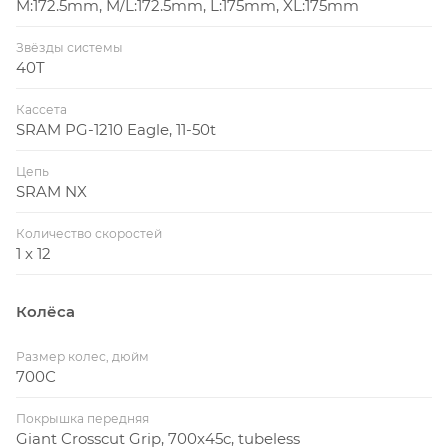
M:172.5mm, M/L:172.5mm, L:175mm, XL:175mm
Звёзды системы
40T
Кассета
SRAM PG-1210 Eagle, 11-50t
Цепь
SRAM NX
Количество скоростей
1 x 12
Колёса
Размер колес, дюйм
700С
Покрышка передняя
Giant Crosscut Grip, 700x45c, tubeless