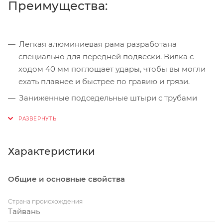
Преимущества:
Легкая алюминиевая рама разработана
специально для передней подвески. Вилка с
ходом 40 мм поглощает удары, чтобы вы могли
ехать плавнее и быстрее по гравию и грязи.
Заниженные подседельные штыри с трубами
меньшего диаметра поглощают удары и
вибрации от дороги. Руль Contact SL XR D-Fuse
обеспечивает большую податливость, не жертвуя
жесткостью, необходимой для прохождения
Характеристики
поворотов, спринта или подъема.
Фишка на заднем дропауте регулирует колесную
Общие и основные свойства
базу: короткая для более быстрой управляемости
или длинная для улучшения устойчивости на
Страна происхождения
Тайвань
скорости. Длинная настройка также позволяет