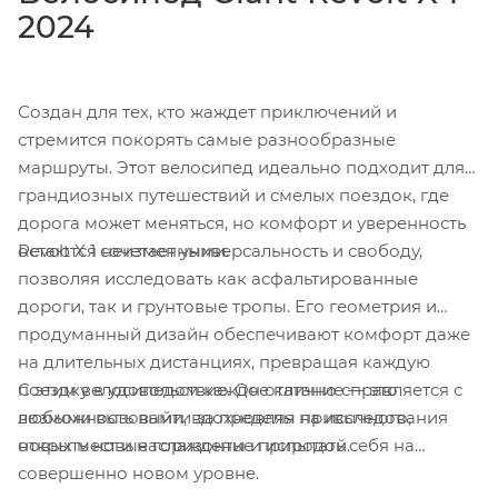
2024
Создан для тех, кто жаждет приключений и
стремится покорять самые разнообразные
маршруты. Этот велосипед идеально подходит для
грандиозных путешествий и смелых поездок, где
дорога может меняться, но комфорт и уверенность
Revolt X 1 сочетает универсальность и свободу,
остаются неизменными.
позволяя исследовать как асфальтированные
дороги, так и грунтовые тропы. Его геометрия и
продуманный дизайн обеспечивают комфорт даже
на длительных дистанциях, превращая каждую
С этим велосипедом каждое катание — это
поездку в удовольствие. Он отлично справляется с
возможность выйти за пределы привычного,
любыми вызовами, вдохновляя на исследования
открыть новые горизонты и испытать себя на
новых мест и наслаждение природой.
совершенно новом уровне.