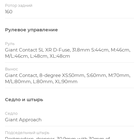
Ротор задний
160
Рулевое управление
Руль
Giant Contact SL XR D-Fuse, 31.8mm S:44cm, M:46cm,
M/L:46cm, L:48cm, XL:48cm
Вынос
Giant Contact, 8-degree XS:50mm, S:60mm, M:70mm,
M/L:80mm, L:80mm, XL:90mm
Седло и штырь
Седло
Giant Approach
Подседельный штырь
Postmodern, dropper, 30.9mm with 30mm of