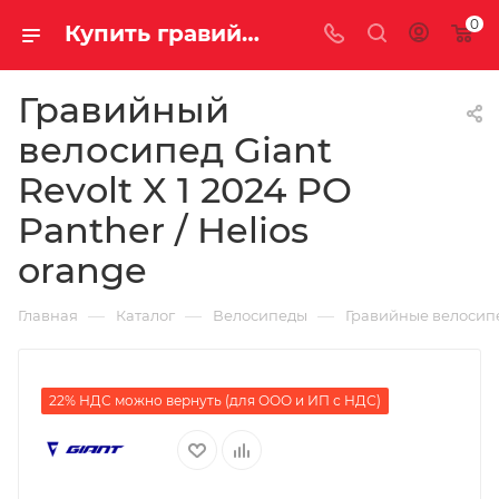
0
Купить гравийный велосипед Giant Revolt X 1 2024 PO Panther / Helios orange на за 253500.00000000 руб. в Саратове и Энгельсе в рассрочку или кредит выгодно
Гравийный
велосипед Giant
Revolt X 1 2024 PO
Panther / Helios
orange
—
—
—
Главная
Каталог
Велосипеды
Гравийные велосип
22% НДС можно вернуть (для ООО и ИП с НДС)