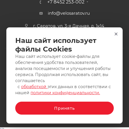
+7 8452 253-002
info@velosaratov.ru
г. Саратов, ул. 3-я Дачная, д. 1к14
Наш сайт использует
файлы Cookies
Наш сайт использует cookie-файлы для
обеспечения удобства пользователей,
анализа посещаемости и улучшения работы
2011-2026 © интернет-магазин спортивных товаров
сервиса. Продолжая использовать сайт, вы
ВелоСаратов. Не является публичной офертой. Все права
соглашаетесь
защищены. Заимствование материалов и фотографий
с
обработкой
этих данных в соответствии с
запрещено.
нашей
политики конфиденциальности.
Принять