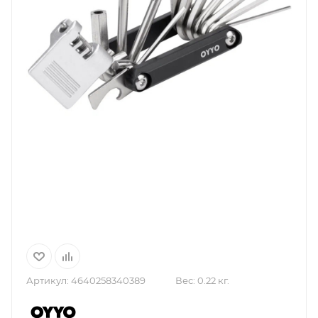
Артикул:
4640258340389
Вес:
0.22 кг.