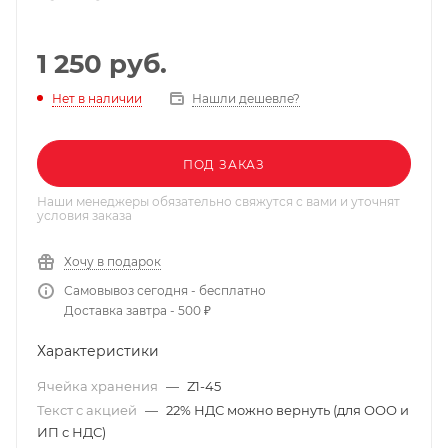
1 250
руб.
Нашли дешевле?
Нет в наличии
ПОД ЗАКАЗ
Наши менеджеры обязательно свяжутся с вами и уточнят
условия заказа
Хочу в подарок
Самовывоз сегодня - бесплатно
Доставка завтра - 500 ₽
Характеристики
Ячейка хранения
—
Z1-45
Текст с акцией
—
22% НДС можно вернуть (для ООО и
ИП с НДС)