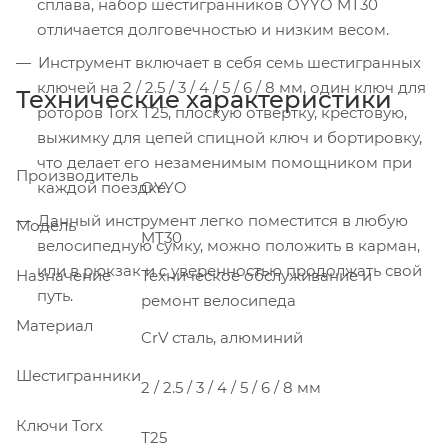
сплава, набор шестигранников OYYO MT30
отличается долговечностью и низким весом.
Инструмент включает в себя семь шестигранных
ключей на 2 / 2.5 / 3 / 4 / 5 / 6 / 8 мм, один ключ для
Технические характеристики
роторов Torx T25, плоскую отвёртку, крестовую,
выжимку для цепей спицной ключ и бортировку,
что делает его незаменимым помощником при
Производитель
каждой поездке.
OYYO
Данный инструмент легко поместится в любую
Модель
MT30
велосипедную сумку, можно положить в карман,
или в рюкзак и с уверенностью продолжать свой
Назначение
Техническое обслуживание и
путь.
ремонт велосипеда
Материал
CrV сталь, алюминий
Шестигранники
2 / 2.5 / 3 / 4 / 5 / 6 / 8 мм
Ключи Torx
Т25