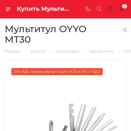
0
Купить Мультитул OYYO MT30 за рублей, а со скидкой
Мультитул OYYO
MT30
—
—
—
—
Главная
Каталог
Аксессуары
Инструмент
Мул
22% НДС можно вернуть (для ООО и ИП с НДС)