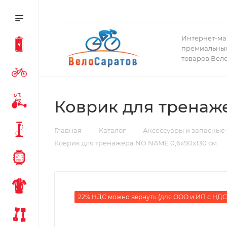
Интернет-ма
премиальных
товаров Вел
Коврик для тренаж
—
—
Главная
Каталог
Аксессуары и запасные 
Коврик для тренажера NO NAME 0,6x90x130 см
22% НДС можно вернуть (для ООО и ИП с НДС