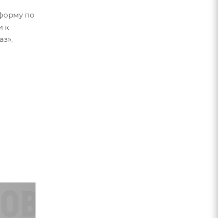
форму по
и к
аз».