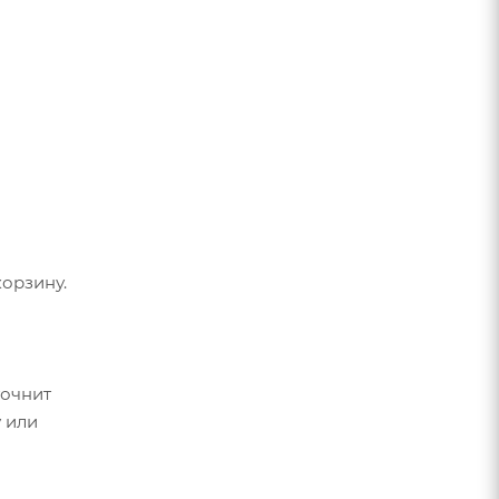
орзину.
точнит
 или