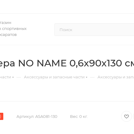
газин
 спортивных
осаратов
ера NO NAME 0,6x90x130 с
—
—
части
Аксессуары и запасные части
Аксессуары и зап
)
Артикул:
ASA081-130
Вес:
0 кг.