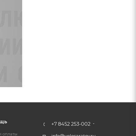
ЩЬ
+7 8452 253-002
я оплаты
info@velosaratov.ru