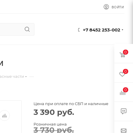
ВОЙТИ
+7 8452 253-002
0
м
0
—
асные части
0
Цена при оплате по СБП и наличные
3 390
руб.
Розничная цена
3 730
руб.