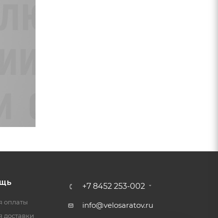
ЩЬ
+7 8452 253-002
я оплаты
info@velosaratov.ru
я доставки