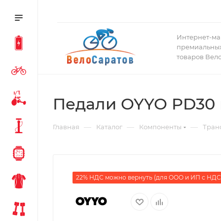
Интернет-ма
премиальных
товаров Вел
Педали OYYO PD30 
—
—
—
Главная
Каталог
Компоненты
Тран
22% НДС можно вернуть (для ООО и ИП с НДС