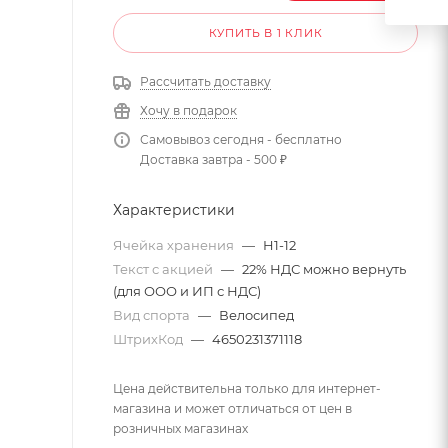
КУПИТЬ В 1 КЛИК
Рассчитать доставку
Хочу в подарок
Самовывоз сегодня - бесплатно
Доставка завтра - 500 ₽
Характеристики
Ячейка хранения
—
H1-12
Текст с акцией
—
22% НДС можно вернуть
(для ООО и ИП с НДС)
Вид спорта
—
Велосипед
ШтрихКод
—
4650231371118
Цена действительна только для интернет-
магазина и может отличаться от цен в
розничных магазинах