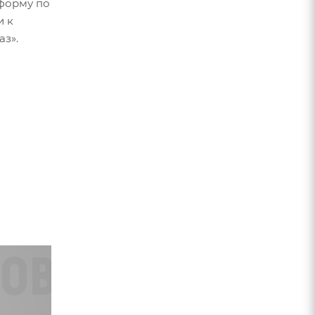
форму по
и к
аз».