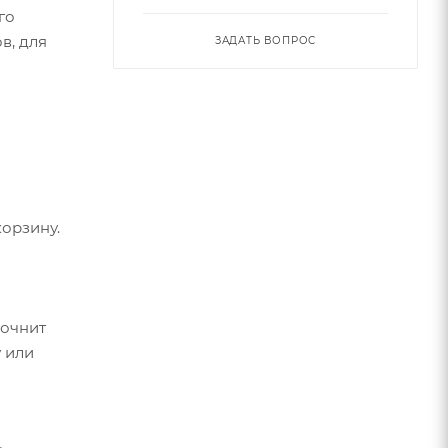
го
в, для
ЗАДАТЬ ВОПРОС
орзину.
точнит
 или