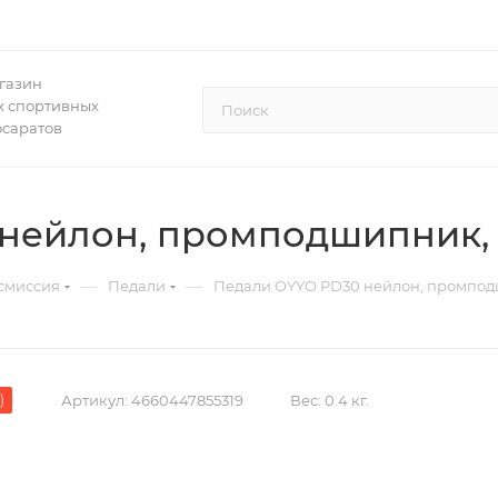
газин
 спортивных
осаратов
нейлон, промподшипник, 
—
—
смиссия
Педали
Педали OYYO PD30 нейлон, промподш
)
Артикул:
4660447855319
Вес:
0.4 кг.