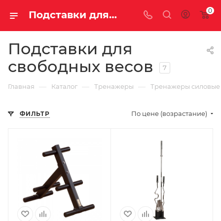
0
Подставки для свободных весов купить недорого с доставкой
Подставки для
свободных весов
7
—
—
—
Главная
Каталог
Тренажеры
Тренажеры силовые
По цене (возрастание)
ФИЛЬТР