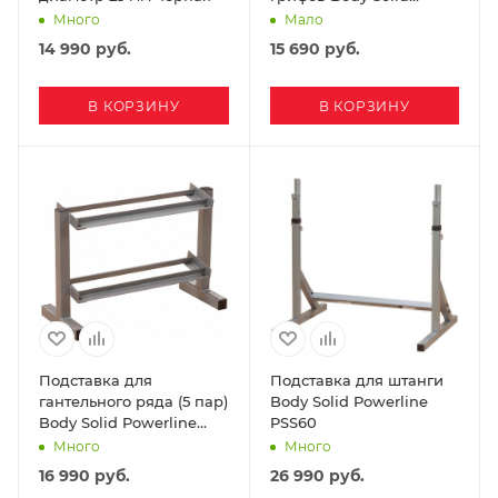
GOWT
Много
Мало
14 990
руб.
15 690
руб.
В КОРЗИНУ
В КОРЗИНУ
Подставка для
Подставка для штанги
гантельного ряда (5 пар)
Body Solid Powerline
Body Solid Powerline
PSS60
PDR282
Много
Много
16 990
руб.
26 990
руб.