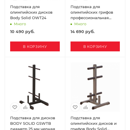
Подставка для
Подставка для
олимпийских дисков
олимпийских грифов
Body Solid OWT24
профессиональная
BODI SOLID GOBH-5
Много
Много
10 490
руб.
14 690
руб.
В КОРЗИНУ
В КОРЗИНУ
Подставка для дисков
Подставка для
BODY SOLID GSWTB
олимпийских дисков и
диаметр 25 мм черная
грифов Body Solid