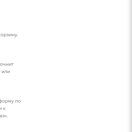
орзину.
точнит
 или
форму по
и к
аз».