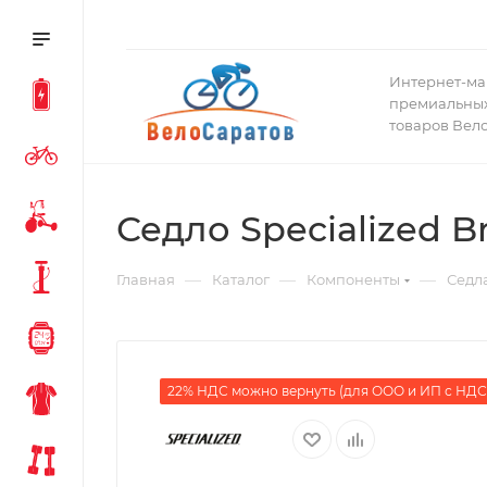
Интернет-ма
премиальных
товаров Вел
Седло Specialized 
—
—
—
Главная
Каталог
Компоненты
Седл
22% НДС можно вернуть (для ООО и ИП с НДС