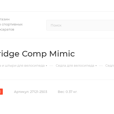
газин
 спортивных
осаратов
Bridge Comp Mimic
—
—
а и штыри для велосипеда
Седла для велосипеда
Седл
)
Артикул:
27121-2503
Вес:
0.37 кг.