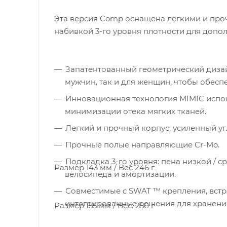
Эта версия Comp оснащена легкими и про
набивкой 3-го уровня плотности для допо
Запатентованный геометрический дизай
мужчин, так и для женщин, чтобы обесп
Инновационная технология MIMIC испо
минимизации отека мягких тканей.
Легкий и прочный корпус, усиленный у
Прочные полые направляющие Cr-Mo.
Подкладка 3-го уровня: пена низкой / 
Размер 143 мм / Вес 246 г
велосипеда и амортизации.
Совместимые с SWAT ™ крепления, встр
интегрированные решения для хранени
Размер 155 мм / Вес: 250 г