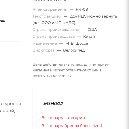
Ячейка хранения
—
H4-08
Текст с акцией
—
22% НДС можно вернуть
(для ООО и ИП с НДС)
Страна происхождения
—
США
Страна производства
—
Китай
Назначение
—
MTB, Шоссе
Вид спорта
—
Велосипед
Цена действительна только для интернет-
магазина и может отличаться от цен в
розничных магазинах
го уровня
анной,
Все товары категории
Все товары бренда Specialized