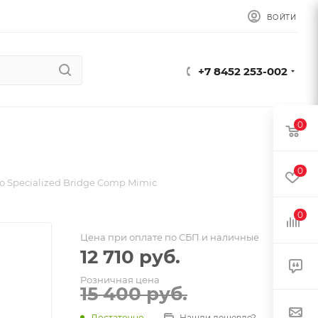
ВОЙТИ
+7 8452 253-002
0
0
о Specialized Bridge Comp Mimic
0
Цена при оплате по СБП и наличные
12 710
руб.
Розничная цена
15 400
руб.
Достаточно
Нашли дешевле?