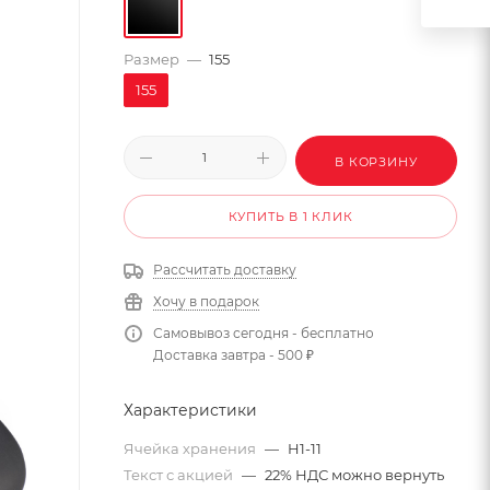
Размер
—
155
155
В КОРЗИНУ
КУПИТЬ В 1 КЛИК
Рассчитать доставку
Хочу в подарок
Самовывоз сегодня - бесплатно
Доставка завтра - 500 ₽
Характеристики
Ячейка хранения
—
H1-11
Текст с акцией
—
22% НДС можно вернуть