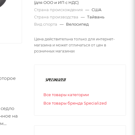
(для ООО и ИП с НДС)
Страна происхождения
—
США
Страна производства
—
Тайвань
Вид спорта
—
Велосипед
Цена действительна только для интернет-
магазина и может отличаться от цен в
розничных магазинах
которое
Все товары категории
Все товары бренда Specialized
 седло
нное на
ым