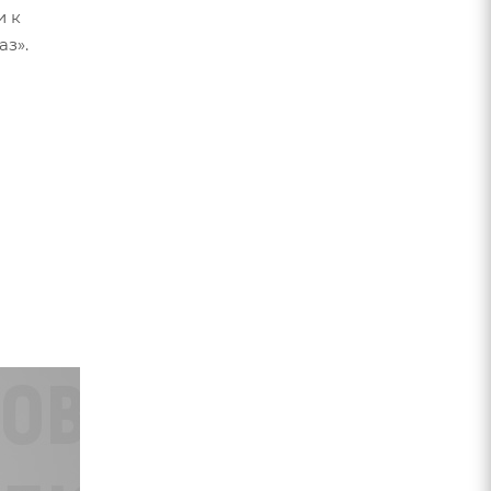
и к
аз».