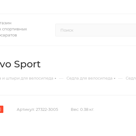
газин
 спортивных
осаратов
vo Sport
—
—
а и штыри для велосипеда
Седла для велосипеда
Седло
)
Артикул:
27322-3005
Вес:
0.38 кг.