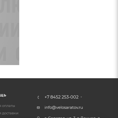
ЩЬ
+7 8452 253-002
я оплаты
info@velosaratov.ru
я доставки