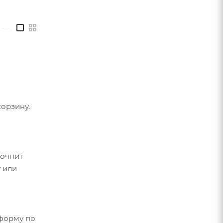
—
орзину.
точнит
 или
форму по