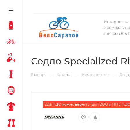
Интернет-ма
премиальных
товаров Вел
Седло Specialized Ri
—
—
—
Главная
Каталог
Компоненты
Седл
22% НДС можно вернуть (для ООО и ИП с НДС