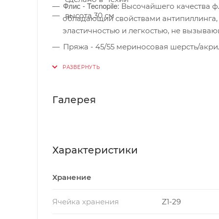
Флис - Tecnopile:
Высочайшего качества ф
высота 30 см
обладающий свойствами антипиллинга,
эластичностью и легкостью, не вызываю
Пряжа - 45/55 мериносовая шерсть/акр
высококачественного объемного акрила
дополнительным теплом. Bluesign®APP
Галерея
Характеристики
Хранение
Ячейка хранения
Z1-29