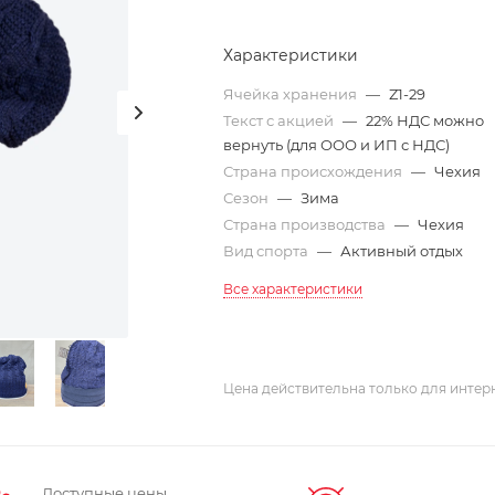
Характеристики
Ячейка хранения
—
Z1-29
Текст с акцией
—
22% НДС можно
вернуть (для ООО и ИП с НДС)
Страна происхождения
—
Чехия
Сезон
—
Зима
Страна производства
—
Чехия
Вид спорта
—
Активный отдых
Все характеристики
Цена действительна только для интерн
Доступные цены