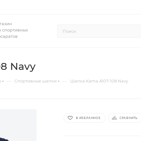
газин
 спортивных
осаратов
8 Navy
—
—
а
Спортивные шапки
Шапка Kama A107-108 Navy
В ИЗБРАННОЕ
СРАВНИТЬ