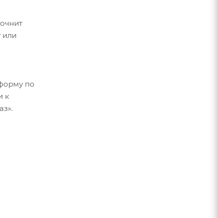
точнит
 или
форму по
и к
аз».