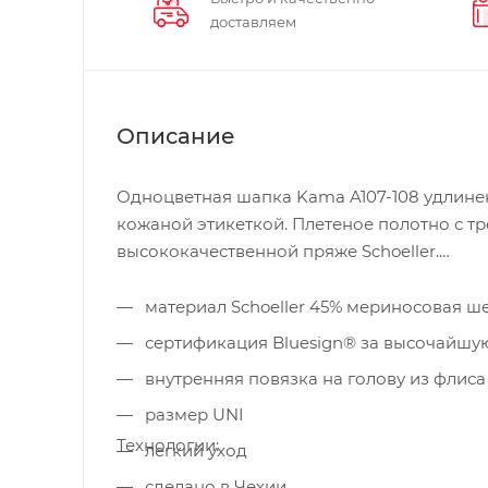
доставляем
Описание
Одноцветная шапка Kama A107-108 удлине
кожаной этикеткой. Плетеное полотно с т
высококачественной пряже Schoeller.
материал Schoeller 45% мериносовая ше
сертификация Bluesign® за высочайшую
внутренняя повязка на голову из флиса 
размер UNI
Технологии:
легкий уход
сделано в Чехии