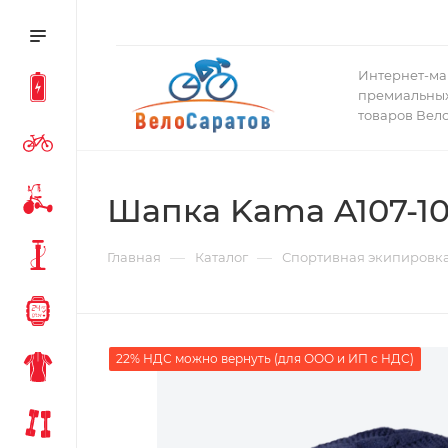
Интернет-ма
премиальных
товаров Вел
Шапка Kama A107-10
—
—
Главная
Каталог
Спортивная экипировк
22% НДС можно вернуть (для ООО и ИП с НДС)