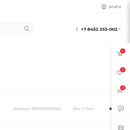
ВОЙТИ
+7 8452 253-002
0
0
0
Артикул:
8591006062524
Вес:
0.15 кг.