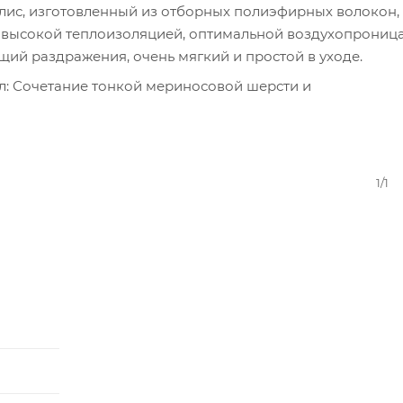
лис, изготовленный из отборных полиэфирных волокон,
 высокой теплоизоляцией, оптимальной воздухопрониц
щий раздражения, очень мягкий и простой в уходе.
ил: Сочетание тонкой мериносовой шерсти и
 отличается тонкостью, воздухопроницаемостью и
ROVED - Сертификат высочайшей экологичности и безо
1/1