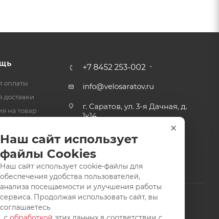
ЩЬ
+7 8452 253-002
я оплаты
info@velosaratov.ru
я доставки
г. Саратов, ул. 3-я Дачная, д.
ия на товар
1к14
-ответ
Наш сайт использует
файлы Cookies
Наш сайт использует cookie-файлы для
обеспечения удобства пользователей,
анализа посещаемости и улучшения работы
сервиса. Продолжая использовать сайт, вы
соглашаетесь
с
обработкой
этих данных в соответствии с