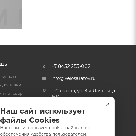
ЩЬ
+7 8452 253-002
я оплаты
info@velosaratov.ru
я доставки
г. Саратов, ул. 3-я Дачная, д.
ия на товар
1к14
-ответ
Наш сайт использует
файлы Cookies
Наш сайт использует cookie-файлы для
обеспечения удобства пользователей,