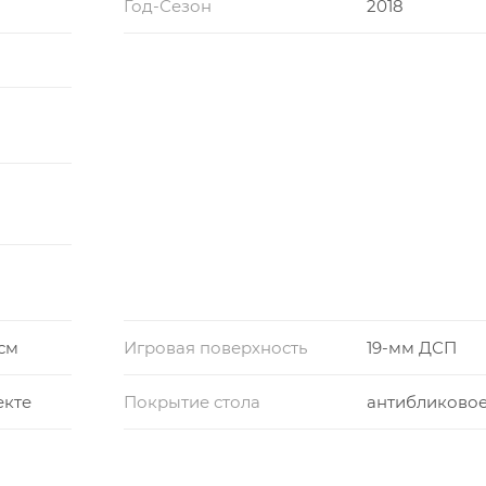
Год-Сезон
2018
 см
Игровая поверхность
19-мм ДСП
екте
Покрытие стола
антибликово