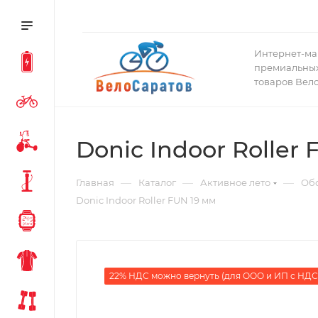
Интернет-ма
премиальных
товаров Вел
Donic Indoor Roller
—
—
—
Главная
Каталог
Активное лето
Обо
Donic Indoor Roller FUN 19 мм
22% НДС можно вернуть (для ООО и ИП с НДС