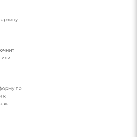
орзину.
точнит
 или
форму по
и к
аз».