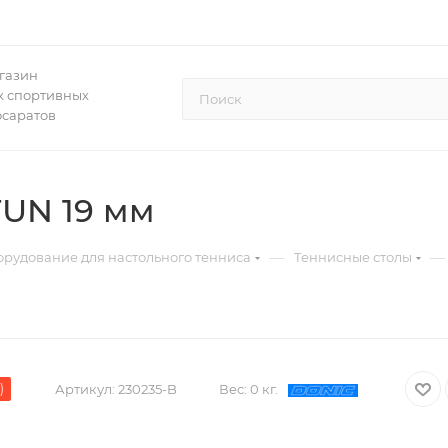
газин
 спортивных
осаратов
 FUN 19 мм
—
—
рудование для настольного тенниса
Теннисные столы
)
Артикул:
230235-B
Вес:
0 кг.