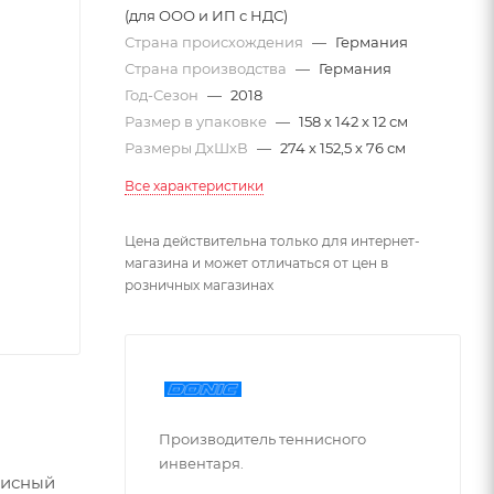
(для ООО и ИП с НДС)
Страна происхождения
—
Германия
Страна производства
—
Германия
Год-Сезон
—
2018
Размер в упаковке
—
158 х 142 х 12 см
Размеры ДхШхВ
—
274 х 152,5 х 76 см
Все характеристики
Цена действительна только для интернет-
магазина и может отличаться от цен в
розничных магазинах
Производитель теннисного
инвентаря.
нисный