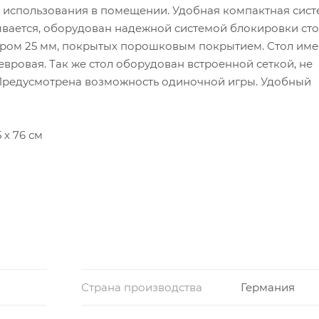
я использования в помещении. Удобная компактная сист
дывается, оборудован надежной системой блокировки ст
тром 25 мм, покрытых порошковым покрытием. Стол име
евровая. Так же стол оборудован встроенной сеткой, не
Предусмотрена возможность одиночной игры. Удобный
 х 76 см
х 165 см
Страна производства
Германия