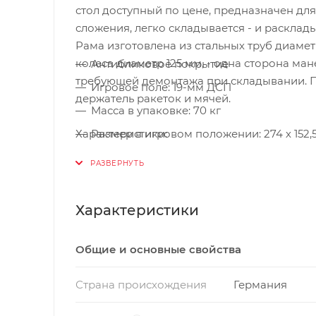
стол доступный по цене, предназначен дл
сложения, легко складывается - и раскла
Рама изготовлена из стальных труб диаме
колеса диаметр 125 мм, - одна сторона ман
Антибликовое покрытие
требующей демонтажа при складывании. 
Игровое поле: 19-мм ДСП
держатель ракеток и мячей.
Масса в упаковке: 70 кг
Характеристики:
Размер в игровом положении: 274 х 152,5
Размер в сложенном состоянии: 155 х 74 
Цвет: Синий
Вес стола: 63 кг
Характеристики
В комплект входит: сетка
Общие и основные свойства
Размеры в упаковке: 158 х 142 х 12 см
Страна происхождения
Германия