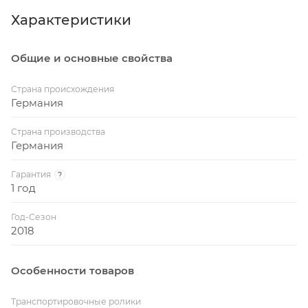
Металлический кант: 60-мм
Характеристики
Вес стола: 108 кг
Общие и основные свойства
Вес стола в упаковке: 116 кг
Страна происхождения
Германия
Страна производства
Германия
Гарантия
?
1 год
Год-Сезон
2018
Особенности товаров
Транспортировочные ролики