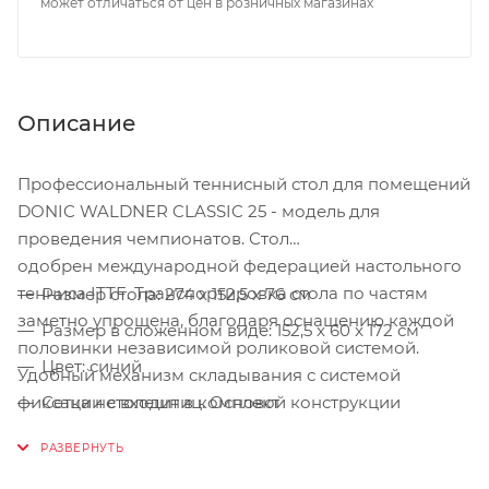
может отличаться от цен в розничных магазинах
Описание
Профессиональный теннисный стол для помещений
DONIC WALDNER CLASSIC 25 - модель для
проведения чемпионатов. Стол
одобрен международной федерацией настольного
тенниса ITTF. Транспортировка стола по частям
Размер стола: 274 х 152,5 х 76 см
заметно упрощена, благодаря оснащению каждой
Размер в сложенном виде: 152,5 x 60 x 172 см
половинки независимой роликовой системой.
Цвет: синий
Удобный механизм складывания с системой
фиксации столешниц. Основой конструкции
Сетка не входит в комплект
является рама, выполненная из стального профиля
Антибликовое покрытие
с порошковым покрытием 40 х 60 мм.
Игровое поле: 25-мм ламинированная ДСП