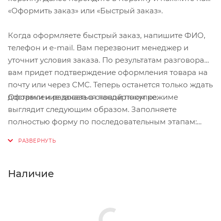
«Оформить заказ» или «Быстрый заказ».
Когда оформляете быстрый заказ, напишите ФИО,
телефон и e-mail. Вам перезвонит менеджер и
уточнит условия заказа. По результатам разговора
вам придет подтверждение оформления товара на
почту или через СМС. Теперь останется только ждать
Оформление заказа в стандартном режиме
доставки и радоваться новой покупке.
выглядит следующим образом. Заполняете
полностью форму по последовательным этапам:
адрес, способ доставки, оплаты, данные о себе.
Советуем в комментарии к заказу написать
информацию, которая поможет курьеру вас найти.
Нажмите кнопку «Оформить заказ».
Наличие