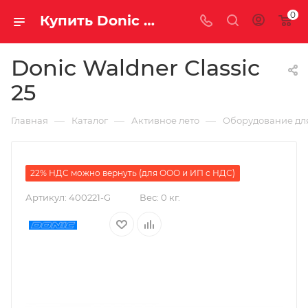
0
Купить Donic Waldner Classic 25 за рублей, а со скидкой 179 990 руб.
Donic Waldner Classic
25
—
—
—
Главная
Каталог
Активное лето
Оборудование для
22% НДС можно вернуть (для ООО и ИП с НДС)
Артикул:
400221-G
Вес:
0 кг.