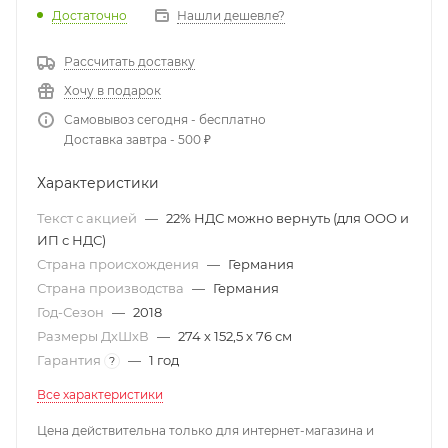
Достаточно
Нашли дешевле?
Рассчитать доставку
Хочу в подарок
Самовывоз сегодня - бесплатно
Доставка завтра - 500 ₽
Характеристики
Текст с акцией
—
22% НДС можно вернуть (для ООО и
ИП с НДС)
Страна происхождения
—
Германия
Страна производства
—
Германия
Год-Сезон
—
2018
Размеры ДхШхВ
—
274 х 152,5 х 76 см
Гарантия
—
1 год
?
Все характеристики
Цена действительна только для интернет-магазина и