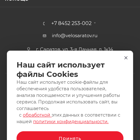
+7 8452 253-002
info@velosaratov.ru
г. Саратов, ул. 3-я Дачная, д. 1к14
Наш сайт использует
файлы Cookies
Наш сайт использует cookie-файлы для
обеспечения удобства пользователей,
анализа посещаемости и улучшения работы
2011-2026 © интернет-магазин спортивных товаров
сервиса. Продолжая использовать сайт, вы
ВелоСаратов. Не является публичной офертой. Все права
соглашаетесь
защищены. Заимствование материалов и фотографий
с
обработкой
этих данных в соответствии с
запрещено.
нашей
политики конфиденциальности.
Принять