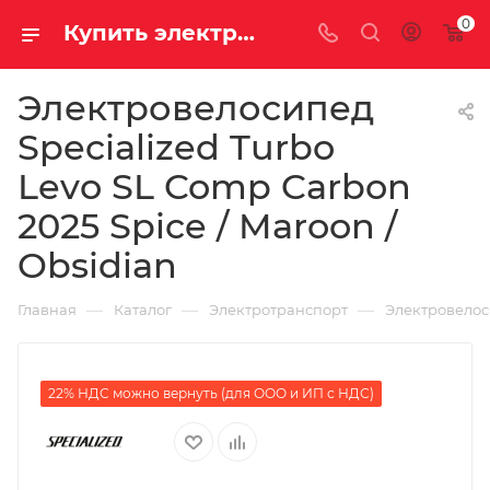
0
Купить электровелосипед Specialized Turbo Levo SL Comp Carbon 2025 Spice / Maroon / Obsidian за 931700.00000000 рублей в Саратове и Энгельсе в рассрочку или кредит выгодно
Электровелосипед
Specialized Turbo
Levo SL Comp Carbon
2025 Spice / Maroon /
Obsidian
—
—
—
Главная
Каталог
Электротранспорт
Электровело
22% НДС можно вернуть (для ООО и ИП с НДС)