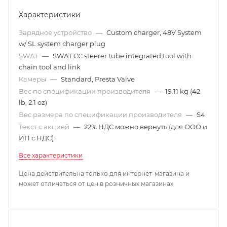
Характеристики
Зарядное устройство
—
Custom charger, 48V System
w/ SL system charger plug
SWAT
—
SWAT CC steerer tube integrated tool with
chain tool and link
Камеры
—
Standard, Presta Valve
Вес по спецификации производителя
—
19.11 kg (42
lb, 2.1 oz)
Вес размера по спецификации производителя
—
S4
Текст с акцией
—
22% НДС можно вернуть (для ООО и
ИП с НДС)
Все характеристики
Цена действительна только для интернет-магазина и
может отличаться от цен в розничных магазинах