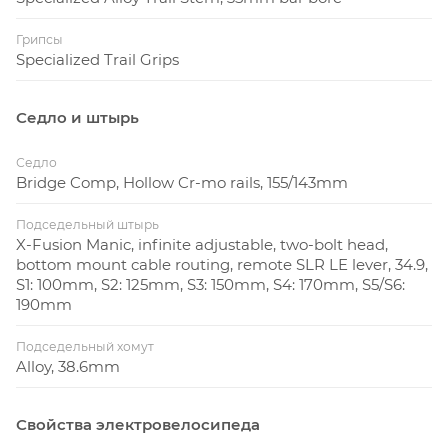
Грипсы
Specialized Trail Grips
Седло и штырь
Седло
Bridge Comp, Hollow Cr-mo rails, 155/143mm
Подседельный штырь
X-Fusion Manic, infinite adjustable, two-bolt head,
bottom mount cable routing, remote SLR LE lever, 34.9,
S1: 100mm, S2: 125mm, S3: 150mm, S4: 170mm, S5/S6:
190mm
Подседельный хомут
Alloy, 38.6mm
Свойства электровелосипеда