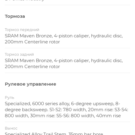
Тормоза
Тормоз передний
SRAM Maven Bronze, 4-piston caliper, hydraulic disc,
200mm Centerline rotor
Тормоз задний
SRAM Maven Bronze, 4-piston caliper, hydraulic disc,
200mm Centerline rotor
Рулевое управление
Руль
Specialized, 6000 series alloy, 6-degree upsweep, 8-
degree backsweep. S1-S2: 780 width, 20mm rise: S3-S4:
800 width, 30mm rise: S5-S6: 800 width, 40mm rise
Вынос
Specialized Alloy Trail Stem, 35mm bar bore