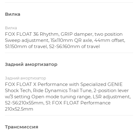
просто переверните чип крепления петли и
установите катушку большого диаметра.
Вилка
**МОТОР Specialized SL 1.2**
Вилка
FOX FLOAT 36 Rhythm, GRIP damper, two position
Sweep adjustment, 15x110mm QR axle, 44mm offset,
Познакомьтесь с мотором Specialized SL 1.2: он
S1:150mm of travel, S2-S6:160mm of travel
выдает на 43% больше крутящего момента (50 Нм) и
на 33% больше мощности (320 Вт) по сравнению со
Задний амортизатор
своим предшественником. Благодаря его
непревзойденной эффективности, ничто не
Задний амортизатор
превосходит его соотношение дальности к весу. В
FOX FLOAT X Performance with Specialized GENIE
сочетании со штатным 320 Втч аккумуляторным
Shock Tech, Ride Dynamics Trail Tune, 2-position lever
w/3 setting Open mode tuning range, LSR adjustment,
блоком Levo SL обеспечивает сверхъестественное
S2-S6:210x55mm, S1: FOX FLOAT Performance
усиление до 5 часов в режиме Eco. Расширьте свою
210x52.5mm
поездку с нашим дополнительным 160 Втч Range
Extender (продается отдельно), устанавливающегося
Трансмиссия
плотно в ваш держатель для бутылки и
обеспечивающим дополнительную 50% дальности.