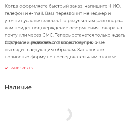
Когда оформляете быстрый заказ, напишите ФИО,
телефон и e-mail. Вам перезвонит менеджер и
уточнит условия заказа. По результатам разговора
вам придет подтверждение оформления товара на
почту или через СМС. Теперь останется только ждать
Оформление заказа в стандартном режиме
доставки и радоваться новой покупке.
выглядит следующим образом. Заполняете
полностью форму по последовательным этапам:
адрес, способ доставки, оплаты, данные о себе.
Советуем в комментарии к заказу написать
информацию, которая поможет курьеру вас найти.
Нажмите кнопку «Оформить заказ».
Наличие