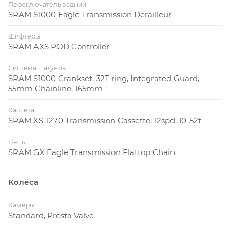
Переключатель задний
SRAM S1000 Eagle Transmission Derailleur
**ВСЕ СВЯЗАНО**
Шифтеры
SRAM AXS POD Controller
Технология MasterMind TCU, наш передовой
контрольный блок для электровелосипедов, без
Система шатунов
нареканий соединяется с Turbo OS и приложением
SRAM S1000 Crankset, 32T ring, Integrated Guard,
Specialized. Регулируйте уровни мощности с
55mm Chainline, 165mm
помощью MicroTune. Обновления по воздуху
Кассета
гарантируют, что ваш велосипед станет лучше со
SRAM XS-1270 Transmission Cassette, 12spd, 10-52t
временем. Levo SL полностью интегрируется с
приложением Specialized, предлагая
Цепь
персонализированные настройки мотора и
SRAM GX Eagle Transmission Flattop Chain
продвинутые функции безопасности, такие как
Smart Control и Turbo System Lock..
Колёса
Камеры
Standard, Presta Valve