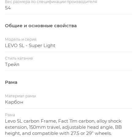
Вес размера по спецификации производителя
оптимального сцепления и крутизны в поворотах, в
S4
то время как низкая подседельная труба, заваленый
угол рулевого стакана и оптимизированное
Общие и основные свойства
смещение вилки обеспечивают стабильность на
неровной местности. Все, кто хочет, могут легко
Модель и серия
персонализировать геометрию с шестью
LEVO SL - Super Light
регулируемыми параметрами под стиль и тип
местности.
Стиль катания
Трейл
**СМЕШАННЫЕ КОЛЕСА**
Рама
29-дюймовое переднее колесо помогает
обеспечить стабильность и надежное поведение на
Материал рамы
Карбон
самой сложной местности, в то время как 27,5-
дюймовое заднее колесо позволяет сократить
Рама
длину пера цепи и обладает сверхбыстрым
Levo SL carbon Frame, Fact 11m carbon, alloy shock
поведением. Если вам больше подходят прокатные
extension, 150mm travel, adjustable head angle, BB
height, and compatible with 27.5 or 29" wheels.
и сцепные свойства заднего 29-дюймового колеса,