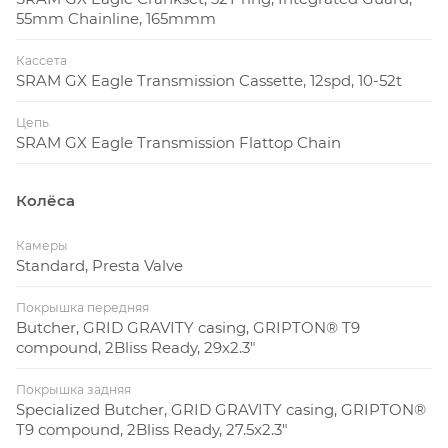
55mm Chainline, 165mmm
МОТОР SPECIALIZED SL 1.2: Встречайте мотор
Кассета
Specialized SL 1.2: он обеспечивает на 43% больше
SRAM GX Eagle Transmission Cassette, 12spd, 10-52t
крутящего момента (50 Нм) и на 33% больше
мощности (320 Вт), чем его предшественник.
Цепь
SRAM GX Eagle Transmission Flattop Chain
Благодаря непревзойденной эффективности, ничто
не сравнится с ним по соотношению дальности и
веса. В паре с бесперебойным аккумулятором
Колёса
емкостью 320 Втч Levo SL обеспечивает
сверхъестественное усиление в течение 5 часов в
Камеры
Standard, Presta Valve
экономичном режиме. Продлите время поездки с
помощью нашего расширителя диапазона 160 Втч
Покрышка передняя
(продается отдельно), который плотно прилегает к
Butcher, GRID GRAVITY casing, GRIPTON® T9
клетке для бутылок и увеличивает запас хода на
compound, 2Bliss Ready, 29x2.3"
50%.
Покрышка задняя
Specialized Butcher, GRID GRAVITY casing, GRIPTON®
ВСЕ ПОДКЛЮЧЕНО: MasterMind TCU, наш
T9 compound, 2Bliss Ready, 27.5x2.3"
передовой блок управления электронным