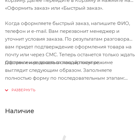
корзину. Далее перейдите в Корзину и нажмите на
«Оформить заказ» или «Быстрый заказ».
Когда оформляете быстрый заказ, напишите ФИО,
телефон и e-mail. Вам перезвонит менеджер и
уточнит условия заказа. По результатам разговора
вам придет подтверждение оформления товара на
почту или через СМС. Теперь останется только ждать
Оформление заказа в стандартном режиме
доставки и радоваться новой покупке.
выглядит следующим образом. Заполняете
полностью форму по последовательным этапам:
адрес, способ доставки, оплаты, данные о себе.
Советуем в комментарии к заказу написать
информацию, которая поможет курьеру вас найти.
Нажмите кнопку «Оформить заказ».
Наличие