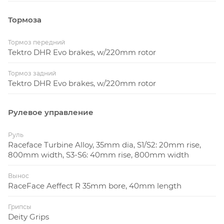
велосипедом, легко соединяется с Turbo OS и
Тормоза
приложением Specialized App. Регулируйте уровень
мощности с помощью MicroTune. Обновления по
Тормоз передний
воздуху гарантируют, что ваш велосипед будет
Tektro DHR Evo brakes, w/220mm rotor
становиться лучше с течением времени. Levo SL
полностью интегрируется с приложением
Тормоз задний
Tektro DHR Evo brakes, w/220mm rotor
Specialized App, предлагая персональные настройки
двигателя и расширенные функции безопасности,
такие как Smart Control и Turbo System Lock.
Рулевое управление
Руль
Raceface Turbine Alloy, 35mm dia, S1/S2: 20mm rise,
800mm width, S3-S6: 40mm rise, 800mm width
Вынос
RaceFace Aeffect R 35mm bore, 40mm length
Грипсы
Deity Grips