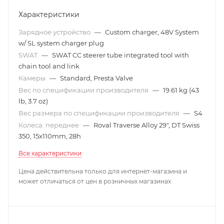
Характеристики
Зарядное устройство
—
Custom charger, 48V System
w/ SL system charger plug
SWAT
—
SWAT CC steerer tube integrated tool with
chain tool and link
Камеры
—
Standard, Presta Valve
Вес по спецификации производителя
—
19.61 kg (43
lb, 3.7 oz)
Вес размера по спецификации производителя
—
S4
Колеса: переднее
—
Roval Traverse Alloy 29", DT Swiss
350, 15x110mm, 28h
Все характеристики
Цена действительна только для интернет-магазина и
может отличаться от цен в розничных магазинах