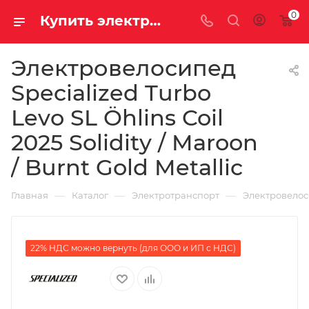
0
Купить электровелосипед Specialized Turbo Levo SL Öhlins Coil 2025 Solidity / Maroon / Burnt Gold Metallic за 1005100.00000000 рублей в Саратове и Энгельсе в рассрочку или кредит выгодно
Электровелосипед
Specialized Turbo
Levo SL Öhlins Coil
2025 Solidity / Maroon
/ Burnt Gold Metallic
—
—
—
Главная
Каталог
Электротранспорт
Электровело
22% НДС можно вернуть (для ООО и ИП с НДС)