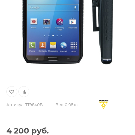
Артикул:
TT9840B
Вес:
0.05 кг.
4 200
руб.