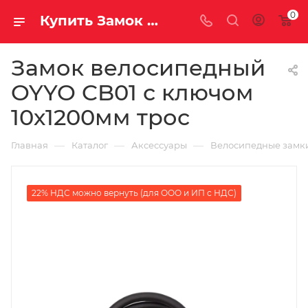
0
Купить Замок велосипедный OYYO CB01 с ключом 10х1200мм трос за рублей, а со скидкой
Замок велосипедный
OYYO CB01 с ключом
10х1200мм трос
—
—
—
Главная
Каталог
Аксессуары
Велосипедные замк
22% НДС можно вернуть (для ООО и ИП с НДС)