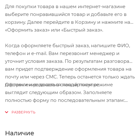
обеспечивает надежную защиту от
Для покупки товара в нашем интернет-магазине
несанкционированного доступа. Этот механизм
выберите понравившийся товар и добавьте его в
дополнительно усилен прочной стальной
корзину. Далее перейдите в Корзину и нажмите на
пластиной, что делает его практически неуязвимым
«Оформить заказ» или «Быстрый заказ».
для попыток разбить замок. Особенностью этого
велозамка является 10-миллиметровый трос,
Когда оформляете быстрый заказ, напишите ФИО,
сплетенный из стальной проволоки большого
телефон и e-mail. Вам перезвонит менеджер и
сечения. Это значительно повышает его прочность и
уточнит условия заказа. По результатам разговора
делает практически невозможным разрыв или
вам придет подтверждение оформления товара на
перекусывание троса. В комплекте с велозамком
почту или через СМС. Теперь останется только ждать
OYYO B01 поставляются 2 ключа, что позволяет
Оформление заказа в стандартном режиме
доставки и радоваться новой покупке.
иметь запасной ключ в случае утери или потери
выглядит следующим образом. Заполняете
основного. Длина замка составляет 1200 мм, что
полностью форму по последовательным этапам:
обеспечивает достаточное пространство для
адрес, способ доставки, оплаты, данные о себе.
пристегивания одновременно до 2 велосипедов.
Советуем в комментарии к заказу написать
информацию, которая поможет курьеру вас найти.
Нажмите кнопку «Оформить заказ».
Наличие