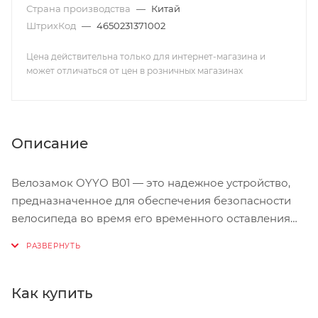
Страна производства
—
Китай
ШтрихКод
—
4650231371002
Цена действительна только для интернет-магазина и
может отличаться от цен в розничных магазинах
Описание
Велозамок OYYO B01 — это надежное устройство,
предназначенное для обеспечения безопасности
велосипеда во время его временного оставления
без присмотра. Модель является одной из самых
надежных в своем классе благодаря использованию
инновационных технологий, разработанных
инженерами OYYO. Велозамок оснащен
Как купить
качественным запорным механизмом, который